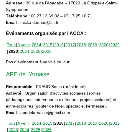
Adresse
: 30 rue de l’Abadaire – 17620 La Gripperie-Saint-
Symphorien
Téléphone
: 06 27 13 69 02 – 05 17 25 16 71
Email
: micka.daunas@sfr.fr
Événements organisés par l’ACCA :
Tous
A venir
2014
2015
2016
2017
2018
2019
2020
2022
2023
2024
2025
2026
Pas d'événement à venir à ce jour.
APE de l’Arnaise
Responsable
: PRAUD Sonia (présidente)
Activité
: Organisation d’activités scolaires (sorties
pédagogiques, intervenants extérieurs, projets scolaires) et
extra-scolaires (goûter de Noël, spectacle, kermesse).
Email
: apedelarnaise@gmail.com
Tous
A venir
2014
2015
2016
2017
2018
2019
2020
2022
2023
2024
2025
2026