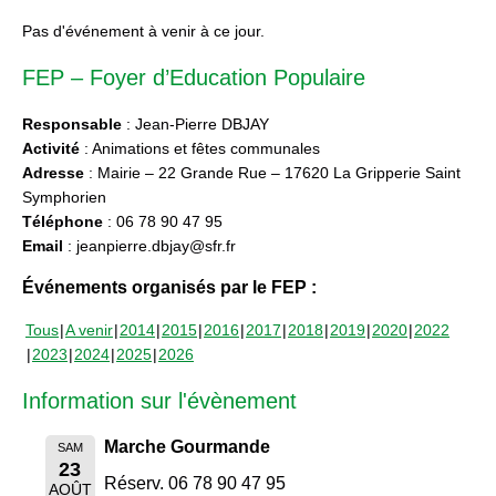
Pas d'événement à venir à ce jour.
FEP – Foyer d’Education Populaire
Responsable
: Jean-Pierre DBJAY
Activité
: Animations et fêtes communales
Adresse
: Mairie – 22 Grande Rue – 17620 La Gripperie Saint
Symphorien
Téléphone
: 06 78 90 47 95
Email
: jeanpierre.dbjay@sfr.fr
Événements organisés par le FEP :
Tous
A venir
2014
2015
2016
2017
2018
2019
2020
2022
2023
2024
2025
2026
Information sur l'évènement
Marche Gourmande
SAM
23
Réserv. 06 78 90 47 95
AOÛT