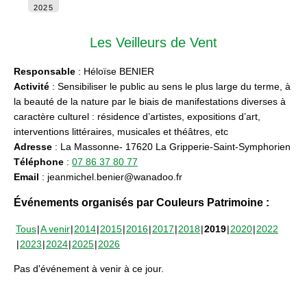
2025
Les Veilleurs de Vent
Responsable
: Héloïse BENIER
Activité
: Sensibiliser le public au sens le plus large du terme, à
la beauté de la nature par le biais de manifestations diverses à
caractère culturel : résidence d’artistes, expositions d’art,
interventions littéraires, musicales et théâtres, etc
Adresse
: La Massonne- 17620 La Gripperie-Saint-Symphorien
Téléphone
:
07 86 37 80 77
Email
: jeanmichel.benier@wanadoo.fr
Événements organisés par Couleurs Patrimoine :
Tous
A venir
2014
2015
2016
2017
2018
2019
2020
2022
2023
2024
2025
2026
Pas d'événement à venir à ce jour.