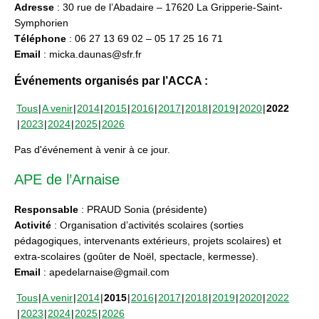
Adresse
: 30 rue de l’Abadaire – 17620 La Gripperie-Saint-
Symphorien
Téléphone
: 06 27 13 69 02 – 05 17 25 16 71
Email
: micka.daunas@sfr.fr
Événements organisés par l’ACCA :
Tous
A venir
2014
2015
2016
2017
2018
2019
2020
2022
2023
2024
2025
2026
Pas d'événement à venir à ce jour.
APE de l’Arnaise
Responsable
: PRAUD Sonia (présidente)
Activité
: Organisation d’activités scolaires (sorties
pédagogiques, intervenants extérieurs, projets scolaires) et
extra-scolaires (goûter de Noël, spectacle, kermesse).
Email
: apedelarnaise@gmail.com
Tous
A venir
2014
2015
2016
2017
2018
2019
2020
2022
2023
2024
2025
2026