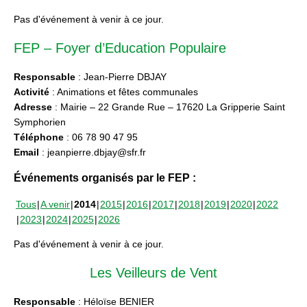
Pas d'événement à venir à ce jour.
FEP – Foyer d’Education Populaire
Responsable
: Jean-Pierre DBJAY
Activité
: Animations et fêtes communales
Adresse
: Mairie – 22 Grande Rue – 17620 La Gripperie Saint
Symphorien
Téléphone
: 06 78 90 47 95
Email
: jeanpierre.dbjay@sfr.fr
Événements organisés par le FEP :
Tous
A venir
2014
2015
2016
2017
2018
2019
2020
2022
2023
2024
2025
2026
Pas d'événement à venir à ce jour.
Les Veilleurs de Vent
Responsable
: Héloïse BENIER