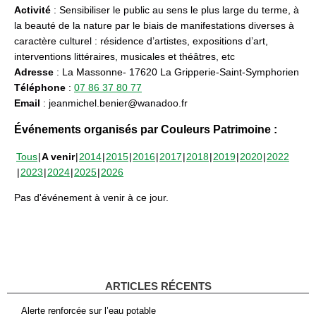
Activité
: Sensibiliser le public au sens le plus large du terme, à
la beauté de la nature par le biais de manifestations diverses à
caractère culturel : résidence d’artistes, expositions d’art,
interventions littéraires, musicales et théâtres, etc
Adresse
: La Massonne- 17620 La Gripperie-Saint-Symphorien
Téléphone
:
07 86 37 80 77
Email
: jeanmichel.benier@wanadoo.fr
Événements organisés par Couleurs Patrimoine :
Tous
A venir
2014
2015
2016
2017
2018
2019
2020
2022
2023
2024
2025
2026
Pas d'événement à venir à ce jour.
ARTICLES RÉCENTS
Alerte renforcée sur l’eau potable