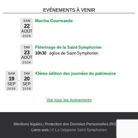
EVÉNEMENTS À VENIR
Marche Gourmande
SAM
22
AOÛT
2026
Pèlerinage de la Saint-Symphorien
DIM
23
10h30
église de Saint-Symphorien
AOÛT
2026
43ème édition des journées du patrimoine
SAM
DIM
19
20
SEP
SEP
2026
2026
Voir tous les événements
Mentions légales
|
Protection des Données Personnelles (RGPD)
|
Liens web
| © La Gripperie Saint Symphorien