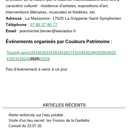
caractère culturel : résidence d’artistes, expositions d’art,
interventions littéraires, musicales et théâtres, etc
Adresse
: La Massonne- 17620 La Gripperie-Saint-Symphorien
Téléphone
:
07 86 37 80 77
Email
: jeanmichel.benier@wanadoo.fr
Événements organisés par Couleurs Patrimoine :
Tous
A venir
2014
2015
2016
2017
2018
2019
2020
2022
2023
2024
2025
2026
Pas d'événement à venir à ce jour.
ARTICLES RÉCENTS
Alerte renforcée sur l’eau potable
Visite d’un lieu secret: les Fosses de la Gardette
Conseil du 23.07.26