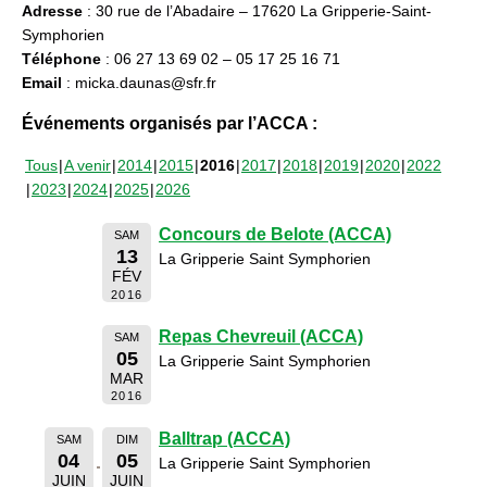
Adresse
: 30 rue de l’Abadaire – 17620 La Gripperie-Saint-
Symphorien
Téléphone
: 06 27 13 69 02 – 05 17 25 16 71
Email
: micka.daunas@sfr.fr
Événements organisés par l’ACCA :
Tous
A venir
2014
2015
2016
2017
2018
2019
2020
2022
2023
2024
2025
2026
Concours de Belote (ACCA)
SAM
13
La Gripperie Saint Symphorien
FÉV
2016
Repas Chevreuil (ACCA)
SAM
05
La Gripperie Saint Symphorien
MAR
2016
Balltrap (ACCA)
SAM
DIM
04
05
La Gripperie Saint Symphorien
JUIN
JUIN