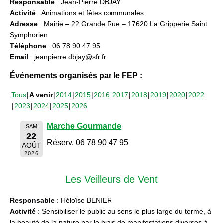
Responsable
: Jean-Pierre DBJAY
Activité
: Animations et fêtes communales
Adresse
: Mairie – 22 Grande Rue – 17620 La Gripperie Saint
Symphorien
Téléphone
: 06 78 90 47 95
Email
: jeanpierre.dbjay@sfr.fr
Événements organisés par le FEP :
Tous
A venir
2014
2015
2016
2017
2018
2019
2020
2022
2023
2024
2025
2026
Marche Gourmande
SAM
22
Réserv. 06 78 90 47 95
AOÛT
2026
Les Veilleurs de Vent
Responsable
: Héloïse BENIER
Activité
: Sensibiliser le public au sens le plus large du terme, à
la beauté de la nature par le biais de manifestations diverses à