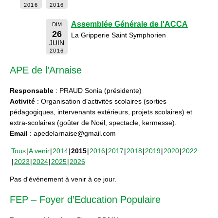
2016
2016
Assemblée Générale de l'ACCA
DIM
26
La Gripperie Saint Symphorien
JUIN
2016
APE de l’Arnaise
Responsable
: PRAUD Sonia (présidente)
Activité
: Organisation d’activités scolaires (sorties
pédagogiques, intervenants extérieurs, projets scolaires) et
extra-scolaires (goûter de Noël, spectacle, kermesse).
Email
: apedelarnaise@gmail.com
Tous
A venir
2014
2015
2016
2017
2018
2019
2020
2022
2023
2024
2025
2026
Pas d'événement à venir à ce jour.
FEP – Foyer d’Education Populaire