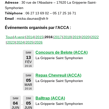
Adresse
: 30 rue de l’Abadaire – 17620 La Gripperie-Saint-
Symphorien
Téléphone
: 06 27 13 69 02 – 05 17 25 16 71
Email
: micka.daunas@sfr.fr
Événements organisés par l’ACCA :
Tous
A venir
2014
2015
2016
2017
2018
2019
2020
2022
2023
2024
2025
2026
Concours de Belote (ACCA)
SAM
13
La Gripperie Saint Symphorien
FÉV
2016
Repas Chevreuil (ACCA)
SAM
05
La Gripperie Saint Symphorien
MAR
2016
Balltrap (ACCA)
SAM
DIM
04
05
La Gripperie Saint Symphorien
JUIN
JUIN