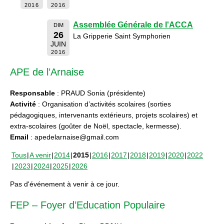
2016
2016
Assemblée Générale de l'ACCA
DIM
26
La Gripperie Saint Symphorien
JUIN
2016
APE de l’Arnaise
Responsable
: PRAUD Sonia (présidente)
Activité
: Organisation d’activités scolaires (sorties
pédagogiques, intervenants extérieurs, projets scolaires) et
extra-scolaires (goûter de Noël, spectacle, kermesse).
Email
: apedelarnaise@gmail.com
Tous
A venir
2014
2015
2016
2017
2018
2019
2020
2022
2023
2024
2025
2026
Pas d'événement à venir à ce jour.
FEP – Foyer d’Education Populaire