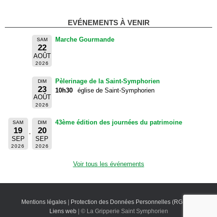
EVÉNEMENTS À VENIR
Marche Gourmande
SAM
22
AOÛT
2026
Pèlerinage de la Saint-Symphorien
DIM
23
10h30
église de Saint-Symphorien
AOÛT
2026
43ème édition des journées du patrimoine
SAM
DIM
19
20
SEP
SEP
2026
2026
Voir tous les événements
Mentions légales
|
Protection des Données Personnelles (RGPD)
|
Liens web
| © La Gripperie Saint Symphorien