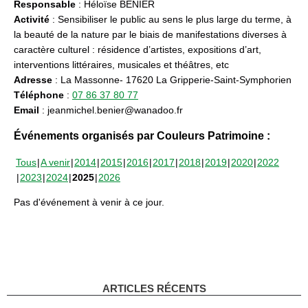
Responsable
: Héloïse BENIER
Activité
: Sensibiliser le public au sens le plus large du terme, à
la beauté de la nature par le biais de manifestations diverses à
caractère culturel : résidence d’artistes, expositions d’art,
interventions littéraires, musicales et théâtres, etc
Adresse
: La Massonne- 17620 La Gripperie-Saint-Symphorien
Téléphone
:
07 86 37 80 77
Email
: jeanmichel.benier@wanadoo.fr
Événements organisés par Couleurs Patrimoine :
Tous
A venir
2014
2015
2016
2017
2018
2019
2020
2022
2023
2024
2025
2026
Pas d'événement à venir à ce jour.
ARTICLES RÉCENTS