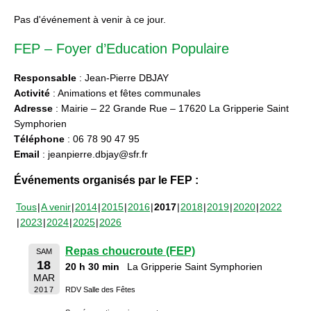
Pas d'événement à venir à ce jour.
FEP – Foyer d’Education Populaire
Responsable
: Jean-Pierre DBJAY
Activité
: Animations et fêtes communales
Adresse
: Mairie – 22 Grande Rue – 17620 La Gripperie Saint
Symphorien
Téléphone
: 06 78 90 47 95
Email
: jeanpierre.dbjay@sfr.fr
Événements organisés par le FEP :
Tous
A venir
2014
2015
2016
2017
2018
2019
2020
2022
2023
2024
2025
2026
Repas choucroute (FEP)
SAM
18
20 h 30 min
La Gripperie Saint Symphorien
MAR
2017
RDV Salle des Fêtes