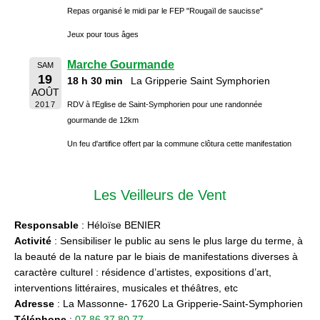
Repas organisé le midi par le FEP "Rougaïl de saucisse"
Jeux pour tous âges
Marche Gourmande
SAM
19
18 h 30 min
La Gripperie Saint Symphorien
AOÛT
2017
RDV à l'Eglise de Saint-Symphorien pour une randonnée
gourmande de 12km
Un feu d'artifice offert par la commune clôtura cette manifestation
Les Veilleurs de Vent
Responsable
: Héloïse BENIER
Activité
: Sensibiliser le public au sens le plus large du terme, à
la beauté de la nature par le biais de manifestations diverses à
caractère culturel : résidence d’artistes, expositions d’art,
interventions littéraires, musicales et théâtres, etc
Adresse
: La Massonne- 17620 La Gripperie-Saint-Symphorien
Téléphone
:
07 86 37 80 77