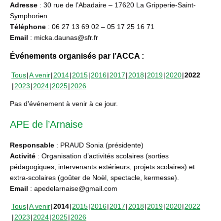
Adresse
: 30 rue de l’Abadaire – 17620 La Gripperie-Saint-
Symphorien
Téléphone
: 06 27 13 69 02 – 05 17 25 16 71
Email
: micka.daunas@sfr.fr
Événements organisés par l’ACCA :
Tous
A venir
2014
2015
2016
2017
2018
2019
2020
2022
2023
2024
2025
2026
Pas d'événement à venir à ce jour.
APE de l’Arnaise
Responsable
: PRAUD Sonia (présidente)
Activité
: Organisation d’activités scolaires (sorties
pédagogiques, intervenants extérieurs, projets scolaires) et
extra-scolaires (goûter de Noël, spectacle, kermesse).
Email
: apedelarnaise@gmail.com
Tous
A venir
2014
2015
2016
2017
2018
2019
2020
2022
2023
2024
2025
2026