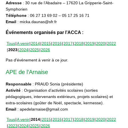
Adresse
: 30 rue de l’Abadaire – 17620 La Gripperie-Saint-
Symphorien
Téléphone
: 06 27 13 69 02 – 05 17 25 16 71
Email
: micka.daunas@sfr.fr
Événements organisés par l’ACCA :
Tous
A venir
2014
2015
2016
2017
2018
2019
2020
2022
2023
2024
2025
2026
Pas d'événement à venir à ce jour.
APE de l’Arnaise
Responsable
: PRAUD Sonia (présidente)
Activité
: Organisation d’activités scolaires (sorties
pédagogiques, intervenants extérieurs, projets scolaires) et
extra-scolaires (goûter de Noël, spectacle, kermesse).
Email
: apedelarnaise@gmail.com
Tous
A venir
2014
2015
2016
2017
2018
2019
2020
2022
2023
2024
2025
2026