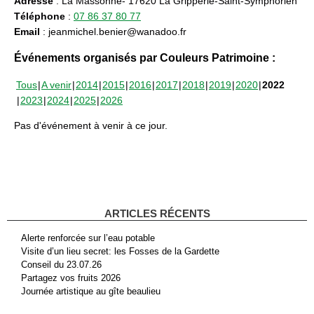
Adresse
: La Massonne- 17620 La Gripperie-Saint-Symphorien
Téléphone
:
07 86 37 80 77
Email
: jeanmichel.benier@wanadoo.fr
Événements organisés par Couleurs Patrimoine :
Tous
A venir
2014
2015
2016
2017
2018
2019
2020
2022
2023
2024
2025
2026
Pas d'événement à venir à ce jour.
ARTICLES RÉCENTS
Alerte renforcée sur l’eau potable
Visite d’un lieu secret: les Fosses de la Gardette
Conseil du 23.07.26
Partagez vos fruits 2026
Journée artistique au gîte beaulieu