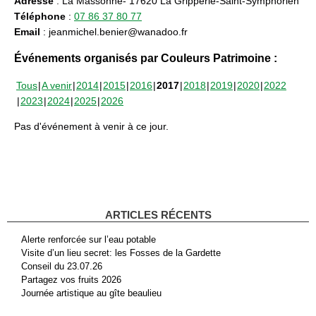
Adresse
: La Massonne- 17620 La Gripperie-Saint-Symphorien
Téléphone
:
07 86 37 80 77
Email
: jeanmichel.benier@wanadoo.fr
Événements organisés par Couleurs Patrimoine :
Tous
A venir
2014
2015
2016
2017
2018
2019
2020
2022
2023
2024
2025
2026
Pas d'événement à venir à ce jour.
ARTICLES RÉCENTS
Alerte renforcée sur l’eau potable
Visite d’un lieu secret: les Fosses de la Gardette
Conseil du 23.07.26
Partagez vos fruits 2026
Journée artistique au gîte beaulieu