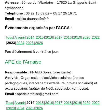
Adresse
: 30 rue de l’Abadaire – 17620 La Gripperie-Saint-
Symphorien
Téléphone
: 06 27 13 69 02 – 05 17 25 16 71
Email
: micka.daunas@sfr.fr
Événements organisés par l’ACCA :
Tous
A venir
2014
2015
2016
2017
2018
2019
2020
2022
2023
2024
2025
2026
Pas d'événement à venir à ce jour.
APE de l’Arnaise
Responsable
: PRAUD Sonia (présidente)
Activité
: Organisation d’activités scolaires (sorties
pédagogiques, intervenants extérieurs, projets scolaires) et
extra-scolaires (goûter de Noël, spectacle, kermesse).
Email
: apedelarnaise@gmail.com
Tous
A venir
2014
2015
2016
2017
2018
2019
2020
2022
2023
2024
2025
2026