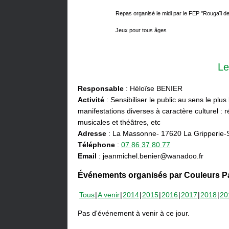
Repas organisé le midi par le FEP "Rougaïl d
Jeux pour tous âges
Le
Responsable
: Héloïse BENIER
Activité
: Sensibiliser le public au sens le plus
manifestations diverses à caractère culturel : ré
musicales et théâtres, etc
Adresse
: La Massonne- 17620 La Gripperie-
Téléphone
:
07 86 37 80 77
Email
: jeanmichel.benier@wanadoo.fr
Événements organisés par Couleurs Pa
Tous
A venir
2014
2015
2016
2017
2018
20
Pas d'événement à venir à ce jour.