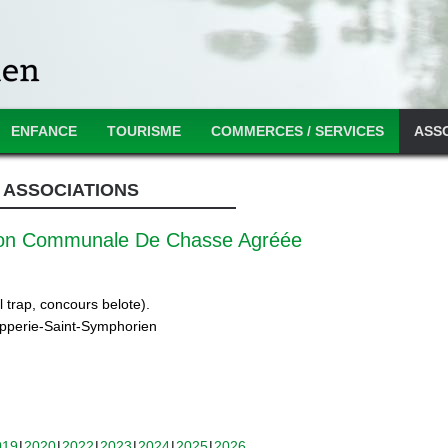
ENFANCE
TOURISME
COMMERCES / SERVICES
ASS
ASSOCIATIONS
ion Communale De Chasse Agréée
 trap, concours belote).
ipperie-Saint-Symphorien
019
2020
2022
2023
2024
2025
2026