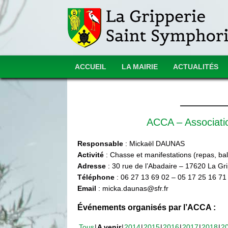
ACCUEIL
LA MAIRIE
ACTUALITÉS
ACCA – Associat
Responsable
: Mickaël DAUNAS
Activité
: Chasse et manifestations (repas, ball
Adresse
: 30 rue de l’Abadaire – 17620 La Gr
Téléphone
: 06 27 13 69 02 – 05 17 25 16 71
Email
: micka.daunas@sfr.fr
Événements organisés par l’ACCA :
Tous
A venir
2014
2015
2016
2017
2018
2