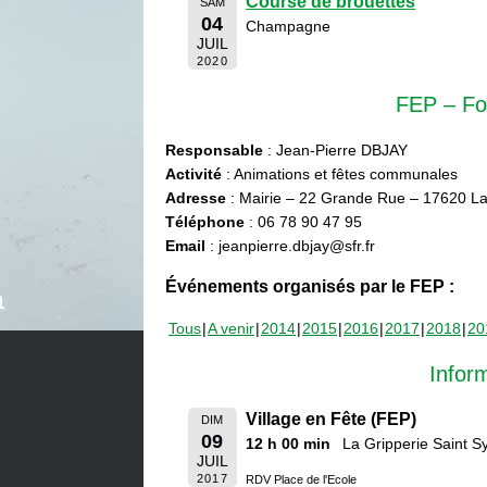
Course de brouettes
SAM
04
Champagne
JUIL
2020
FEP – Fo
Responsable
: Jean-Pierre DBJAY
Activité
: Animations et fêtes communales
Adresse
: Mairie – 22 Grande Rue – 17620 La
Téléphone
: 06 78 90 47 95
Email
: jeanpierre.dbjay@sfr.fr
Événements organisés par le FEP :
Tous
A venir
2014
2015
2016
2017
2018
20
Infor
Village en Fête (FEP)
DIM
09
12 h 00 min
La Gripperie Saint 
JUIL
2017
RDV Place de l'Ecole