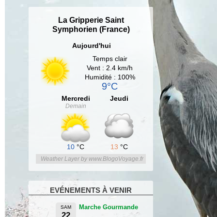
La Gripperie Saint
Symphorien (France)
Aujourd'hui
Temps clair
Vent : 2.4 km/h
Humidité : 100%
9°C
Mercredi
Jeudi
Demain
10
°C
13
°C
Weather Layer by www.BlogoVoyage.fr
EVÉNEMENTS À VENIR
Marche Gourmande
SAM
22