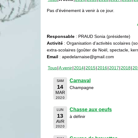
Pas d'événement à venir à ce jour.
Responsable
: PRAUD Sonia (présidente)
Activité
: Organisation d’activités scolaires (s
extra-scolaires (goûter de Noël, spectacle, ke
Email
: apedelarnaise@gmail.com
Tous
A venir
2014
2015
2016
2017
2018
20
Carnaval
SAM
14
Champagne
MAR
2020
Chasse aux oeufs
LUN
13
à définir
AVR
2020