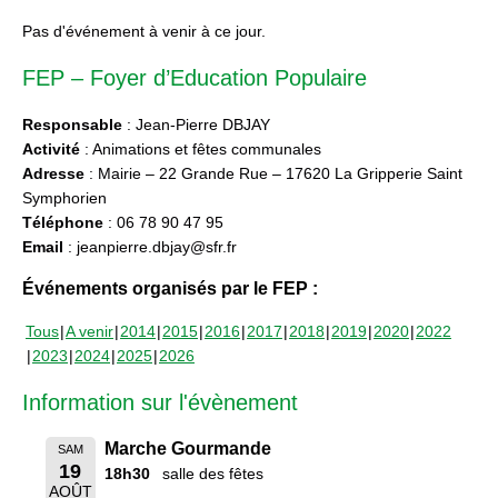
Pas d'événement à venir à ce jour.
FEP – Foyer d’Education Populaire
Responsable
: Jean-Pierre DBJAY
Activité
: Animations et fêtes communales
Adresse
: Mairie – 22 Grande Rue – 17620 La Gripperie Saint
Symphorien
Téléphone
: 06 78 90 47 95
Email
: jeanpierre.dbjay@sfr.fr
Événements organisés par le FEP :
Tous
A venir
2014
2015
2016
2017
2018
2019
2020
2022
2023
2024
2025
2026
Information sur l'évènement
Marche Gourmande
SAM
19
18h30
salle des fêtes
AOÛT