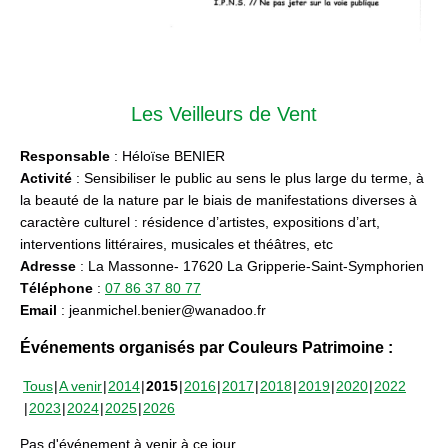
Les Veilleurs de Vent
Responsable
: Héloïse BENIER
Activité
: Sensibiliser le public au sens le plus large du terme, à
la beauté de la nature par le biais de manifestations diverses à
caractère culturel : résidence d’artistes, expositions d’art,
interventions littéraires, musicales et théâtres, etc
Adresse
: La Massonne- 17620 La Gripperie-Saint-Symphorien
Téléphone
:
07 86 37 80 77
Email
: jeanmichel.benier@wanadoo.fr
Événements organisés par Couleurs Patrimoine :
Tous
A venir
2014
2015
2016
2017
2018
2019
2020
2022
2023
2024
2025
2026
Pas d'événement à venir à ce jour.