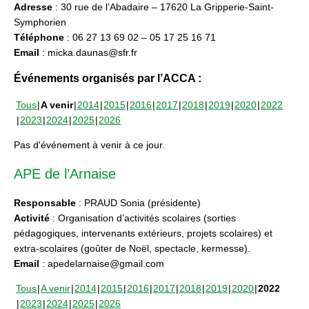
Adresse
: 30 rue de l’Abadaire – 17620 La Gripperie-Saint-
Symphorien
Téléphone
: 06 27 13 69 02 – 05 17 25 16 71
Email
: micka.daunas@sfr.fr
Événements organisés par l’ACCA :
Tous
A venir
2014
2015
2016
2017
2018
2019
2020
2022
2023
2024
2025
2026
Pas d'événement à venir à ce jour.
APE de l’Arnaise
Responsable
: PRAUD Sonia (présidente)
Activité
: Organisation d’activités scolaires (sorties
pédagogiques, intervenants extérieurs, projets scolaires) et
extra-scolaires (goûter de Noël, spectacle, kermesse).
Email
: apedelarnaise@gmail.com
Tous
A venir
2014
2015
2016
2017
2018
2019
2020
2022
2023
2024
2025
2026