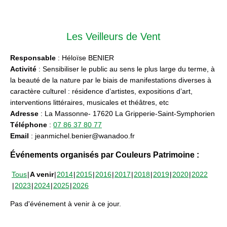
Les Veilleurs de Vent
Responsable
: Héloïse BENIER
Activité
: Sensibiliser le public au sens le plus large du terme, à
la beauté de la nature par le biais de manifestations diverses à
caractère culturel : résidence d’artistes, expositions d’art,
interventions littéraires, musicales et théâtres, etc
Adresse
: La Massonne- 17620 La Gripperie-Saint-Symphorien
Téléphone
:
07 86 37 80 77
Email
: jeanmichel.benier@wanadoo.fr
Événements organisés par Couleurs Patrimoine :
Tous
A venir
2014
2015
2016
2017
2018
2019
2020
2022
2023
2024
2025
2026
Pas d'événement à venir à ce jour.