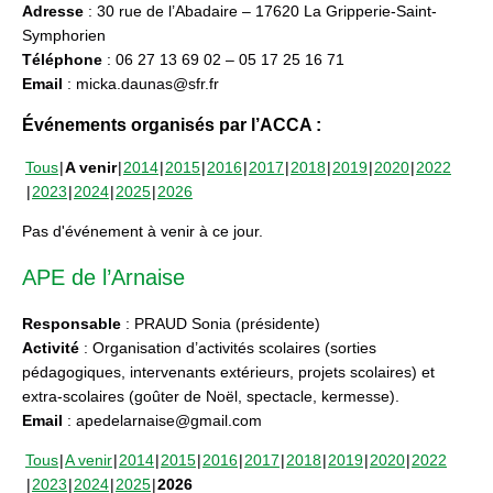
Adresse
: 30 rue de l’Abadaire – 17620 La Gripperie-Saint-
Symphorien
Téléphone
: 06 27 13 69 02 – 05 17 25 16 71
Email
: micka.daunas@sfr.fr
Événements organisés par l’ACCA :
Tous
A venir
2014
2015
2016
2017
2018
2019
2020
2022
2023
2024
2025
2026
Pas d'événement à venir à ce jour.
APE de l’Arnaise
Responsable
: PRAUD Sonia (présidente)
Activité
: Organisation d’activités scolaires (sorties
pédagogiques, intervenants extérieurs, projets scolaires) et
extra-scolaires (goûter de Noël, spectacle, kermesse).
Email
: apedelarnaise@gmail.com
Tous
A venir
2014
2015
2016
2017
2018
2019
2020
2022
2023
2024
2025
2026