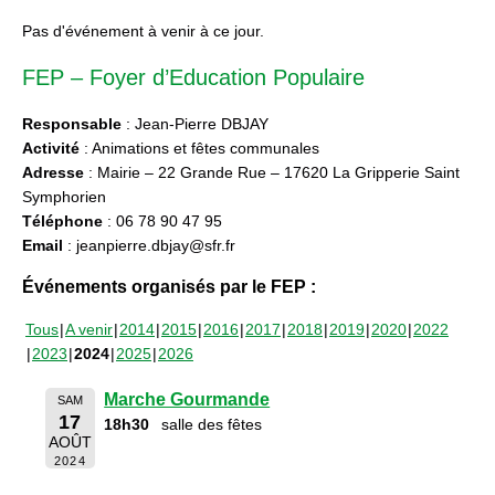
Pas d'événement à venir à ce jour.
FEP – Foyer d’Education Populaire
Responsable
: Jean-Pierre DBJAY
Activité
: Animations et fêtes communales
Adresse
: Mairie – 22 Grande Rue – 17620 La Gripperie Saint
Symphorien
Téléphone
: 06 78 90 47 95
Email
: jeanpierre.dbjay@sfr.fr
Événements organisés par le FEP :
Tous
A venir
2014
2015
2016
2017
2018
2019
2020
2022
2023
2024
2025
2026
Marche Gourmande
SAM
17
18h30
salle des fêtes
AOÛT
2024