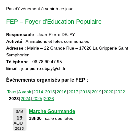
Pas d'événement à venir à ce jour.
FEP – Foyer d’Education Populaire
Responsable
: Jean-Pierre DBJAY
Activité
: Animations et fêtes communales
Adresse
: Mairie – 22 Grande Rue – 17620 La Gripperie Saint
Symphorien
Téléphone
: 06 78 90 47 95
Email
: jeanpierre.dbjay@sfr.fr
Événements organisés par le FEP :
Tous
A venir
2014
2015
2016
2017
2018
2019
2020
2022
2023
2024
2025
2026
Marche Gourmande
SAM
19
18h30
salle des fêtes
AOÛT
2023