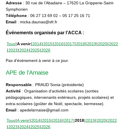
Adresse
: 30 rue de l’Abadaire – 17620 La Gripperie-Saint-
Symphorien
Téléphone
: 06 27 13 69 02 – 05 17 25 16 71
Email
: micka.daunas@sfr.fr
Événements organisés par l’ACCA :
Tous
A venir
2014
2015
2016
2017
2018
2019
2020
2022
2023
2024
2025
2026
Pas d'événement à venir à ce jour.
APE de l’Arnaise
Responsable
: PRAUD Sonia (présidente)
Activité
: Organisation d’activités scolaires (sorties
pédagogiques, intervenants extérieurs, projets scolaires) et
extra-scolaires (goûter de Noël, spectacle, kermesse).
Email
: apedelarnaise@gmail.com
Tous
A venir
2014
2015
2016
2017
2018
2019
2020
2022
2023
2024
2025
2026