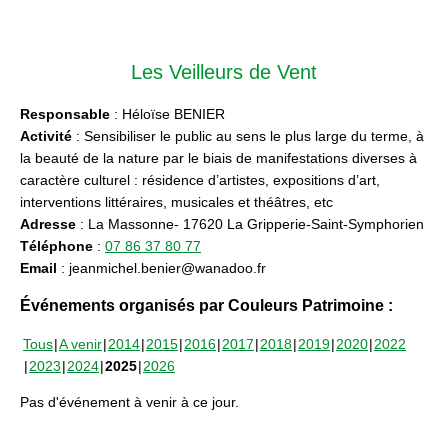
Les Veilleurs de Vent
Responsable
: Héloïse BENIER
Activité
: Sensibiliser le public au sens le plus large du terme, à
la beauté de la nature par le biais de manifestations diverses à
caractère culturel : résidence d’artistes, expositions d’art,
interventions littéraires, musicales et théâtres, etc
Adresse
: La Massonne- 17620 La Gripperie-Saint-Symphorien
Téléphone
:
07 86 37 80 77
Email
: jeanmichel.benier@wanadoo.fr
Événements organisés par Couleurs Patrimoine :
Tous
A venir
2014
2015
2016
2017
2018
2019
2020
2022
2023
2024
2025
2026
Pas d'événement à venir à ce jour.