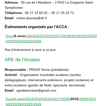
Adresse
: 30 rue de l’Abadaire – 17620 La Gripperie-Saint-
Symphorien
Téléphone
: 06 27 13 69 02 – 05 17 25 16 71
Email
: micka.daunas@sfr.fr
Événements organisés par l’ACCA :
Tous
A venir
2014
2015
2016
2017
2018
2019
2020
2022
2023
2024
2025
2026
Pas d'événement à venir à ce jour.
APE de l’Arnaise
Responsable
: PRAUD Sonia (présidente)
Activité
: Organisation d’activités scolaires (sorties
pédagogiques, intervenants extérieurs, projets scolaires) et
extra-scolaires (goûter de Noël, spectacle, kermesse).
Email
: apedelarnaise@gmail.com
Tous
A venir
2014
2015
2016
2017
2018
2019
2020
2022
2023
2024
2025
2026