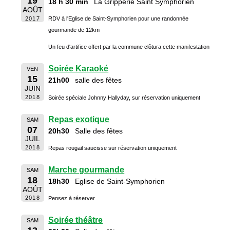
19
18 h 30 min
La Gripperie Saint Symphorien
AOÛT
2017
RDV à l'Eglise de Saint-Symphorien pour une randonnée
gourmande de 12km
Un feu d'artifice offert par la commune clôtura cette manifestation
Soirée Karaoké
VEN
15
21h00
salle des fêtes
JUIN
2018
Soirée spéciale Johnny Hallyday, sur réservation uniquement
Repas exotique
SAM
07
20h30
Salle des fêtes
JUIL
2018
Repas rougail saucisse sur réservation uniquement
Marche gourmande
SAM
18
18h30
Eglise de Saint-Symphorien
AOÛT
2018
Pensez à réserver
Soirée théâtre
SAM