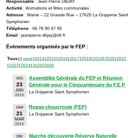
Responsable
: Jean-Pierre DBJAY
Activité
: Animations et fêtes communales
Adresse
: Mairie – 22 Grande Rue – 17620 La Gripperie Saint
Symphorien
Téléphone
: 06 78 90 47 95
Email
: jeanpierre.dbjay@sfr.fr
Événements organisés par le FEP :
Tous
A venir
2014
2015
2016
2017
2018
2019
2020
2022
2023
2024
2025
2026
Assemblée Générale du FEP et Réunion
VEN
23
Générale pour le Cinquantenaire du F.E.P.
JAN
La Gripperie Saint Symphorien
2015
Repas choucroute (FEP)
SAM
21
La Gripperie Saint Symphorien
MAR
2015
Marche découverte Réserve Naturelle
DIM