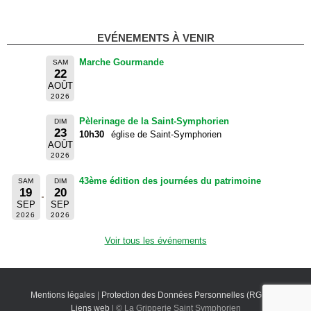
EVÉNEMENTS À VENIR
Marche Gourmande
SAM
22
AOÛT
2026
Pèlerinage de la Saint-Symphorien
DIM
23
10h30
église de Saint-Symphorien
AOÛT
2026
43ème édition des journées du patrimoine
SAM
DIM
19
20
SEP
SEP
2026
2026
Voir tous les événements
Mentions légales
|
Protection des Données Personnelles (RGPD)
|
Liens web
| © La Gripperie Saint Symphorien