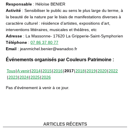
Responsable
: Héloïse BENIER
Activité
: Sensibiliser le public au sens le plus large du terme, à
la beauté de la nature par le biais de manifestations diverses à
caractère culturel : résidence d’artistes, expositions d’art,
interventions littéraires, musicales et théâtres, etc
Adresse
: La Massonne- 17620 La Gripperie-Saint-Symphorien
Téléphone
:
07 86 37 80 77
Email
: jeanmichel.benier@wanadoo.fr
Événements organisés par Couleurs Patrimoine :
Tous
A venir
2014
2015
2016
2017
2018
2019
2020
2022
2023
2024
2025
2026
Pas d'événement à venir à ce jour.
ARTICLES RÉCENTS