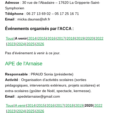
Adresse
: 30 rue de l’Abadaire – 17620 La Gripperie-Saint-
Symphorien
Téléphone
: 06 27 13 69 02 – 05 17 25 16 71
Email
: micka.daunas@sfr.fr
Événements organisés par l’ACCA :
Tous
A venir
2014
2015
2016
2017
2018
2019
2020
2022
2023
2024
2025
2026
Pas d'événement à venir à ce jour.
APE de l’Arnaise
Responsable
: PRAUD Sonia (présidente)
Activité
: Organisation d’activités scolaires (sorties
pédagogiques, intervenants extérieurs, projets scolaires) et
extra-scolaires (goûter de Noël, spectacle, kermesse).
Email
: apedelarnaise@gmail.com
Tous
A venir
2014
2015
2016
2017
2018
2019
2020
2022
2023
2024
2025
2026