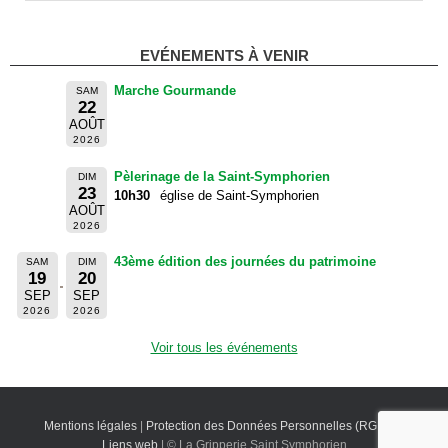
EVÉNEMENTS À VENIR
Marche Gourmande
SAM
22
AOÛT
2026
Pèlerinage de la Saint-Symphorien
DIM
23
10h30
église de Saint-Symphorien
AOÛT
2026
43ème édition des journées du patrimoine
SAM
DIM
19
20
SEP
SEP
2026
2026
Voir tous les événements
Mentions légales
|
Protection des Données Personnelles (RGPD)
|
Liens web
| © La Gripperie Saint Symphorien