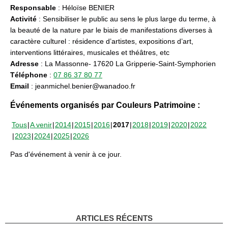
Responsable
: Héloïse BENIER
Activité
: Sensibiliser le public au sens le plus large du terme, à
la beauté de la nature par le biais de manifestations diverses à
caractère culturel : résidence d’artistes, expositions d’art,
interventions littéraires, musicales et théâtres, etc
Adresse
: La Massonne- 17620 La Gripperie-Saint-Symphorien
Téléphone
:
07 86 37 80 77
Email
: jeanmichel.benier@wanadoo.fr
Événements organisés par Couleurs Patrimoine :
Tous
A venir
2014
2015
2016
2017
2018
2019
2020
2022
2023
2024
2025
2026
Pas d'événement à venir à ce jour.
ARTICLES RÉCENTS