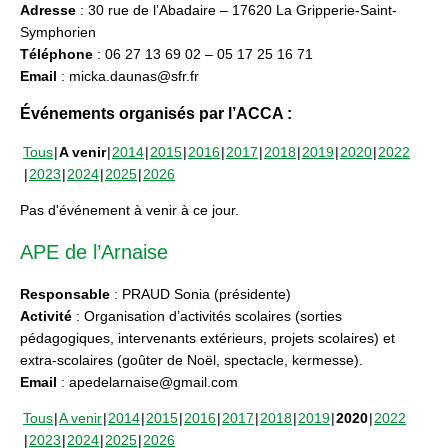
Adresse
: 30 rue de l’Abadaire – 17620 La Gripperie-Saint-
Symphorien
Téléphone
: 06 27 13 69 02 – 05 17 25 16 71
Email
: micka.daunas@sfr.fr
Événements organisés par l’ACCA :
Tous
A venir
2014
2015
2016
2017
2018
2019
2020
2022
2023
2024
2025
2026
Pas d'événement à venir à ce jour.
APE de l’Arnaise
Responsable
: PRAUD Sonia (présidente)
Activité
: Organisation d’activités scolaires (sorties
pédagogiques, intervenants extérieurs, projets scolaires) et
extra-scolaires (goûter de Noël, spectacle, kermesse).
Email
: apedelarnaise@gmail.com
Tous
A venir
2014
2015
2016
2017
2018
2019
2020
2022
2023
2024
2025
2026