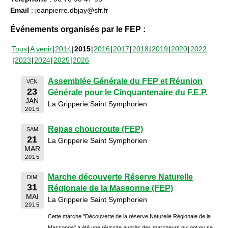
Email
: jeanpierre.dbjay@sfr.fr
Événements organisés par le FEP :
Tous
A venir
2014
2015
2016
2017
2018
2019
2020
2022
2023
2024
2025
2026
Assemblée Générale du FEP et Réunion
VEN
23
Générale pour le Cinquantenaire du F.E.P.
JAN
La Gripperie Saint Symphorien
2015
Repas choucroute (FEP)
SAM
21
La Gripperie Saint Symphorien
MAR
2015
Marche découverte Réserve Naturelle
DIM
31
Régionale de la Massonne (FEP)
MAI
La Gripperie Saint Symphorien
2015
Cette marche "Découverte de la réserve Naturelle Régionale de la
Massonne" a été une réussite auprès des marcheurs qui ont pu se