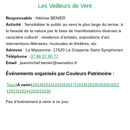
Les Veilleurs de Vent
Responsable
: Héloïse BENIER
Activité
: Sensibiliser le public au sens le plus large du terme, à
la beauté de la nature par le biais de manifestations diverses à
caractère culturel : résidence d’artistes, expositions d’art,
interventions littéraires, musicales et théâtres, etc
Adresse
: La Massonne- 17620 La Gripperie-Saint-Symphorien
Téléphone
:
07 86 37 80 77
Email
: jeanmichel.benier@wanadoo.fr
Événements organisés par Couleurs Patrimoine :
Tous
A venir
2014
2015
2016
2017
2018
2019
2020
2022
2023
2024
2025
2026
Pas d'événement à venir à ce jour.