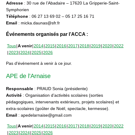
Adresse
: 30 rue de l’Abadaire – 17620 La Gripperie-Saint-
Symphorien
Téléphone
: 06 27 13 69 02 – 05 17 25 16 71
Email
: micka.daunas@sfr.fr
Événements organisés par l’ACCA :
Tous
A venir
2014
2015
2016
2017
2018
2019
2020
2022
2023
2024
2025
2026
Pas d'événement à venir à ce jour.
APE de l’Arnaise
Responsable
: PRAUD Sonia (présidente)
Activité
: Organisation d’activités scolaires (sorties
pédagogiques, intervenants extérieurs, projets scolaires) et
extra-scolaires (goûter de Noël, spectacle, kermesse).
Email
: apedelarnaise@gmail.com
Tous
A venir
2014
2015
2016
2017
2018
2019
2020
2022
2023
2024
2025
2026