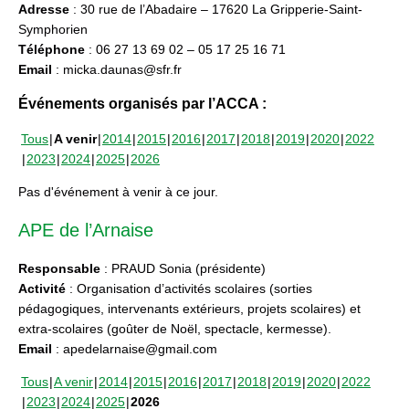
Adresse
: 30 rue de l’Abadaire – 17620 La Gripperie-Saint-
Symphorien
Téléphone
: 06 27 13 69 02 – 05 17 25 16 71
Email
: micka.daunas@sfr.fr
Événements organisés par l’ACCA :
Tous
A venir
2014
2015
2016
2017
2018
2019
2020
2022
2023
2024
2025
2026
Pas d'événement à venir à ce jour.
APE de l’Arnaise
Responsable
: PRAUD Sonia (présidente)
Activité
: Organisation d’activités scolaires (sorties
pédagogiques, intervenants extérieurs, projets scolaires) et
extra-scolaires (goûter de Noël, spectacle, kermesse).
Email
: apedelarnaise@gmail.com
Tous
A venir
2014
2015
2016
2017
2018
2019
2020
2022
2023
2024
2025
2026