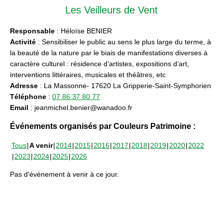
Les Veilleurs de Vent
Responsable
: Héloïse BENIER
Activité
: Sensibiliser le public au sens le plus large du terme, à
la beauté de la nature par le biais de manifestations diverses à
caractère culturel : résidence d’artistes, expositions d’art,
interventions littéraires, musicales et théâtres, etc
Adresse
: La Massonne- 17620 La Gripperie-Saint-Symphorien
Téléphone
:
07 86 37 80 77
Email
: jeanmichel.benier@wanadoo.fr
Événements organisés par Couleurs Patrimoine :
Tous
A venir
2014
2015
2016
2017
2018
2019
2020
2022
2023
2024
2025
2026
Pas d'événement à venir à ce jour.