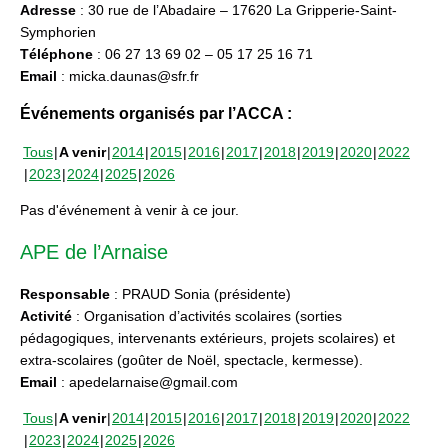
Adresse
: 30 rue de l’Abadaire – 17620 La Gripperie-Saint-
Symphorien
Téléphone
: 06 27 13 69 02 – 05 17 25 16 71
Email
: micka.daunas@sfr.fr
Événements organisés par l’ACCA :
Tous
A venir
2014
2015
2016
2017
2018
2019
2020
2022
2023
2024
2025
2026
Pas d'événement à venir à ce jour.
APE de l’Arnaise
Responsable
: PRAUD Sonia (présidente)
Activité
: Organisation d’activités scolaires (sorties
pédagogiques, intervenants extérieurs, projets scolaires) et
extra-scolaires (goûter de Noël, spectacle, kermesse).
Email
: apedelarnaise@gmail.com
Tous
A venir
2014
2015
2016
2017
2018
2019
2020
2022
2023
2024
2025
2026