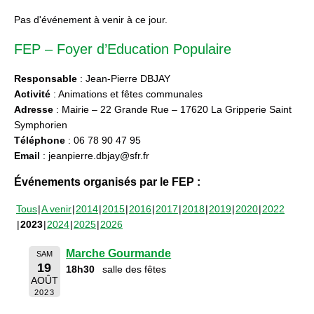
Pas d'événement à venir à ce jour.
FEP – Foyer d’Education Populaire
Responsable
: Jean-Pierre DBJAY
Activité
: Animations et fêtes communales
Adresse
: Mairie – 22 Grande Rue – 17620 La Gripperie Saint
Symphorien
Téléphone
: 06 78 90 47 95
Email
: jeanpierre.dbjay@sfr.fr
Événements organisés par le FEP :
Tous
A venir
2014
2015
2016
2017
2018
2019
2020
2022
2023
2024
2025
2026
Marche Gourmande
SAM
19
18h30
salle des fêtes
AOÛT
2023