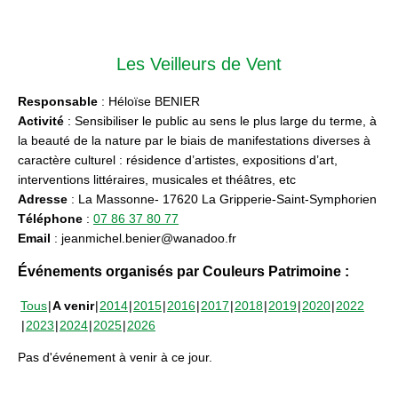
Les Veilleurs de Vent
Responsable
: Héloïse BENIER
Activité
: Sensibiliser le public au sens le plus large du terme, à
la beauté de la nature par le biais de manifestations diverses à
caractère culturel : résidence d’artistes, expositions d’art,
interventions littéraires, musicales et théâtres, etc
Adresse
: La Massonne- 17620 La Gripperie-Saint-Symphorien
Téléphone
:
07 86 37 80 77
Email
: jeanmichel.benier@wanadoo.fr
Événements organisés par Couleurs Patrimoine :
Tous
A venir
2014
2015
2016
2017
2018
2019
2020
2022
2023
2024
2025
2026
Pas d'événement à venir à ce jour.