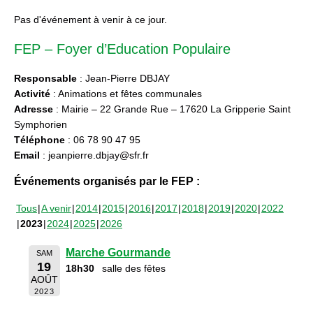
Pas d'événement à venir à ce jour.
FEP – Foyer d’Education Populaire
Responsable
: Jean-Pierre DBJAY
Activité
: Animations et fêtes communales
Adresse
: Mairie – 22 Grande Rue – 17620 La Gripperie Saint
Symphorien
Téléphone
: 06 78 90 47 95
Email
: jeanpierre.dbjay@sfr.fr
Événements organisés par le FEP :
Tous
A venir
2014
2015
2016
2017
2018
2019
2020
2022
2023
2024
2025
2026
Marche Gourmande
SAM
19
18h30
salle des fêtes
AOÛT
2023