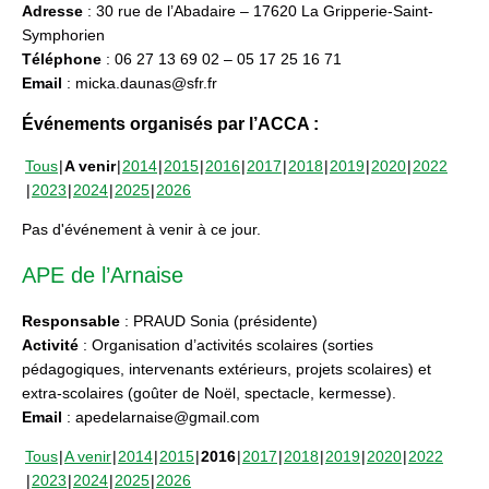
Adresse
: 30 rue de l’Abadaire – 17620 La Gripperie-Saint-
Symphorien
Téléphone
: 06 27 13 69 02 – 05 17 25 16 71
Email
: micka.daunas@sfr.fr
Événements organisés par l’ACCA :
Tous
A venir
2014
2015
2016
2017
2018
2019
2020
2022
2023
2024
2025
2026
Pas d'événement à venir à ce jour.
APE de l’Arnaise
Responsable
: PRAUD Sonia (présidente)
Activité
: Organisation d’activités scolaires (sorties
pédagogiques, intervenants extérieurs, projets scolaires) et
extra-scolaires (goûter de Noël, spectacle, kermesse).
Email
: apedelarnaise@gmail.com
Tous
A venir
2014
2015
2016
2017
2018
2019
2020
2022
2023
2024
2025
2026