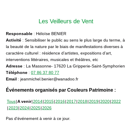
Les Veilleurs de Vent
Responsable
: Héloïse BENIER
Activité
: Sensibiliser le public au sens le plus large du terme, à
la beauté de la nature par le biais de manifestations diverses à
caractère culturel : résidence d’artistes, expositions d’art,
interventions littéraires, musicales et théâtres, etc
Adresse
: La Massonne- 17620 La Gripperie-Saint-Symphorien
Téléphone
:
07 86 37 80 77
Email
: jeanmichel.benier@wanadoo.fr
Événements organisés par Couleurs Patrimoine :
Tous
A venir
2014
2015
2016
2017
2018
2019
2020
2022
2023
2024
2025
2026
Pas d'événement à venir à ce jour.