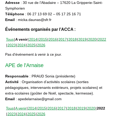
Adresse
: 30 rue de l’Abadaire – 17620 La Gripperie-Saint-
Symphorien
Téléphone
: 06 27 13 69 02 – 05 17 25 16 71
Email
: micka.daunas@sfr.fr
Événements organisés par l’ACCA :
Tous
A venir
2014
2015
2016
2017
2018
2019
2020
2022
2023
2024
2025
2026
Pas d'événement à venir à ce jour.
APE de l’Arnaise
Responsable
: PRAUD Sonia (présidente)
Activité
: Organisation d’activités scolaires (sorties
pédagogiques, intervenants extérieurs, projets scolaires) et
extra-scolaires (goûter de Noël, spectacle, kermesse).
Email
: apedelarnaise@gmail.com
Tous
A venir
2014
2015
2016
2017
2018
2019
2020
2022
2023
2024
2025
2026