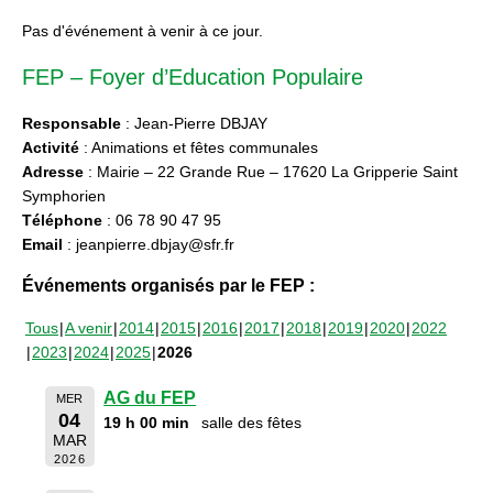
Pas d'événement à venir à ce jour.
FEP – Foyer d’Education Populaire
Responsable
: Jean-Pierre DBJAY
Activité
: Animations et fêtes communales
Adresse
: Mairie – 22 Grande Rue – 17620 La Gripperie Saint
Symphorien
Téléphone
: 06 78 90 47 95
Email
: jeanpierre.dbjay@sfr.fr
Événements organisés par le FEP :
Tous
A venir
2014
2015
2016
2017
2018
2019
2020
2022
2023
2024
2025
2026
AG du FEP
MER
04
19 h 00 min
salle des fêtes
MAR
2026