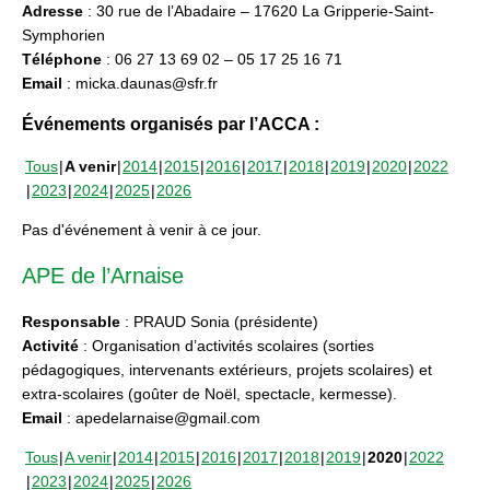
Adresse
: 30 rue de l’Abadaire – 17620 La Gripperie-Saint-
Symphorien
Téléphone
: 06 27 13 69 02 – 05 17 25 16 71
Email
: micka.daunas@sfr.fr
Événements organisés par l’ACCA :
Tous
A venir
2014
2015
2016
2017
2018
2019
2020
2022
2023
2024
2025
2026
Pas d'événement à venir à ce jour.
APE de l’Arnaise
Responsable
: PRAUD Sonia (présidente)
Activité
: Organisation d’activités scolaires (sorties
pédagogiques, intervenants extérieurs, projets scolaires) et
extra-scolaires (goûter de Noël, spectacle, kermesse).
Email
: apedelarnaise@gmail.com
Tous
A venir
2014
2015
2016
2017
2018
2019
2020
2022
2023
2024
2025
2026