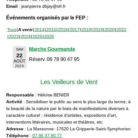
Email
: jeanpierre.dbjay@sfr.fr
Événements organisés par le FEP :
Tous
A venir
2014
2015
2016
2017
2018
2019
2020
2022
2023
2024
2025
2026
Marche Gourmande
SAM
22
Réserv. 06 78 90 47 95
AOÛT
2026
Les Veilleurs de Vent
Responsable
: Héloïse BENIER
Activité
: Sensibiliser le public au sens le plus large du terme, à
la beauté de la nature par le biais de manifestations diverses à
caractère culturel : résidence d’artistes, expositions d’art,
interventions littéraires, musicales et théâtres, etc
Adresse
: La Massonne- 17620 La Gripperie-Saint-Symphorien
Téléphone
:
07 86 37 80 77