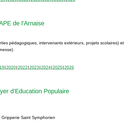
APE de l’Arnaise
orties pédagogiques, intervenants extérieurs, projets scolaires) et
rmesse).
19
2020
2022
2023
2024
2025
2026
yer d’Education Populaire
 Gripperie Saint Symphorien