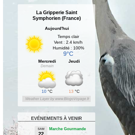
La Gripperie Saint
Symphorien (France)
Aujourd'hui
Temps clair
Vent : 2.4 km/h
Humidité : 100%
9°C
Mercredi
Jeudi
Demain
10
°C
13
°C
Weather Layer by www.BlogoVoyage.fr
EVÉNEMENTS À VENIR
Marche Gourmande
SAM
22