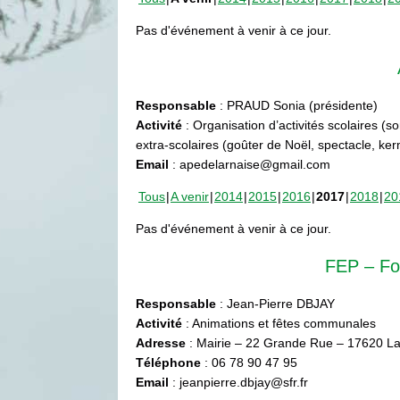
Pas d'événement à venir à ce jour.
Responsable
: PRAUD Sonia (présidente)
Activité
: Organisation d’activités scolaires (s
extra-scolaires (goûter de Noël, spectacle, ke
Email
: apedelarnaise@gmail.com
Tous
A venir
2014
2015
2016
2017
2018
20
Pas d'événement à venir à ce jour.
FEP – Fo
Responsable
: Jean-Pierre DBJAY
Activité
: Animations et fêtes communales
Adresse
: Mairie – 22 Grande Rue – 17620 La
Téléphone
: 06 78 90 47 95
Email
: jeanpierre.dbjay@sfr.fr