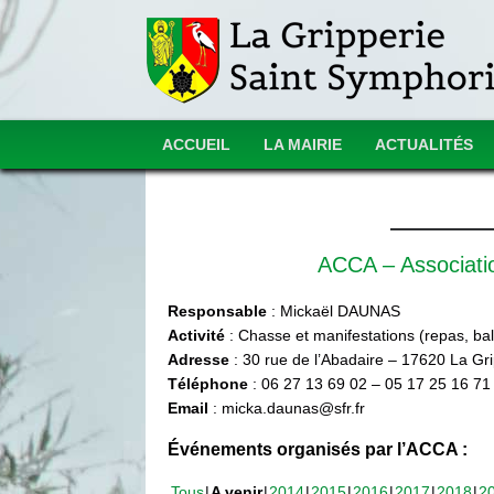
ACCUEIL
LA MAIRIE
ACTUALITÉS
ACCA – Associat
Responsable
: Mickaël DAUNAS
Activité
: Chasse et manifestations (repas, ball
Adresse
: 30 rue de l’Abadaire – 17620 La Gr
Téléphone
: 06 27 13 69 02 – 05 17 25 16 71
Email
: micka.daunas@sfr.fr
Événements organisés par l’ACCA :
Tous
A venir
2014
2015
2016
2017
2018
2