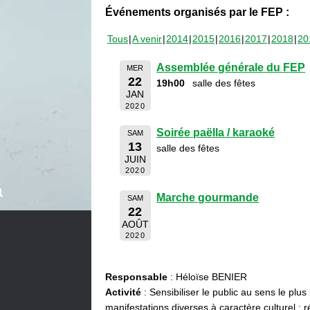
Événements organisés par le FEP :
Tous
A venir
2014
2015
2016
2017
2018
20
Assemblée générale du FEP
MER
22
19h00
salle des fêtes
JAN
2020
Soirée paëlla / karaoké
SAM
13
salle des fêtes
JUIN
2020
Marche gourmande
SAM
22
AOÛT
2020
Responsable
: Héloïse BENIER
Activité
: Sensibiliser le public au sens le plus
manifestations diverses à caractère culturel : ré