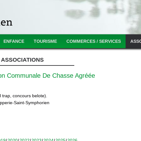
ENFANCE
TOURISME
COMMERCES / SERVICES
ASS
ASSOCIATIONS
ion Communale De Chasse Agréée
 trap, concours belote).
ipperie-Saint-Symphorien
019
2020
2022
2023
2024
2025
2026