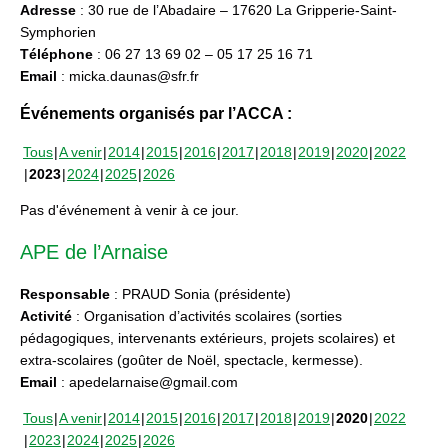
Adresse
: 30 rue de l’Abadaire – 17620 La Gripperie-Saint-
Symphorien
Téléphone
: 06 27 13 69 02 – 05 17 25 16 71
Email
: micka.daunas@sfr.fr
Événements organisés par l’ACCA :
Tous
A venir
2014
2015
2016
2017
2018
2019
2020
2022
2023
2024
2025
2026
Pas d'événement à venir à ce jour.
APE de l’Arnaise
Responsable
: PRAUD Sonia (présidente)
Activité
: Organisation d’activités scolaires (sorties
pédagogiques, intervenants extérieurs, projets scolaires) et
extra-scolaires (goûter de Noël, spectacle, kermesse).
Email
: apedelarnaise@gmail.com
Tous
A venir
2014
2015
2016
2017
2018
2019
2020
2022
2023
2024
2025
2026