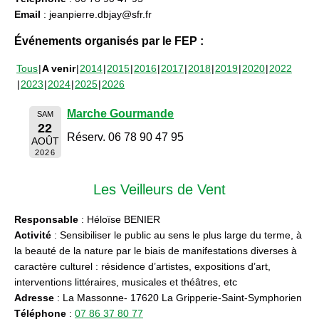
Email
: jeanpierre.dbjay@sfr.fr
Événements organisés par le FEP :
Tous
A venir
2014
2015
2016
2017
2018
2019
2020
2022
2023
2024
2025
2026
Marche Gourmande
SAM
22
Réserv. 06 78 90 47 95
AOÛT
2026
Les Veilleurs de Vent
Responsable
: Héloïse BENIER
Activité
: Sensibiliser le public au sens le plus large du terme, à
la beauté de la nature par le biais de manifestations diverses à
caractère culturel : résidence d’artistes, expositions d’art,
interventions littéraires, musicales et théâtres, etc
Adresse
: La Massonne- 17620 La Gripperie-Saint-Symphorien
Téléphone
:
07 86 37 80 77