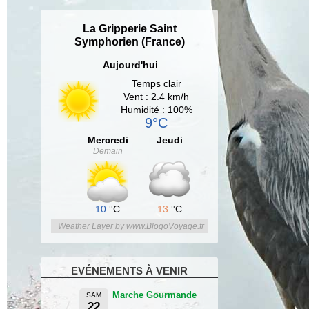
La Gripperie Saint
Symphorien (France)
Aujourd'hui
Temps clair
Vent : 2.4 km/h
Humidité : 100%
9°C
Mercredi
Jeudi
Demain
10
°C
13
°C
Weather Layer by www.BlogoVoyage.fr
EVÉNEMENTS À VENIR
Marche Gourmande
SAM
22