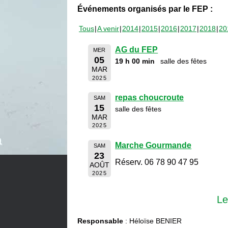
Événements organisés par le FEP :
Tous
A venir
2014
2015
2016
2017
2018
20
AG du FEP
MER
05
19 h 00 min
salle des fêtes
MAR
2025
repas choucroute
SAM
15
salle des fêtes
MAR
2025
Marche Gourmande
SAM
23
Réserv. 06 78 90 47 95
AOÛT
2025
Le
Responsable
: Héloïse BENIER