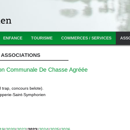
ENFANCE
TOURISME
COMMERCES / SERVICES
ASS
ASSOCIATIONS
ion Communale De Chasse Agréée
 trap, concours belote).
ipperie-Saint-Symphorien
19
2020
2022
2023
2024
2025
2026