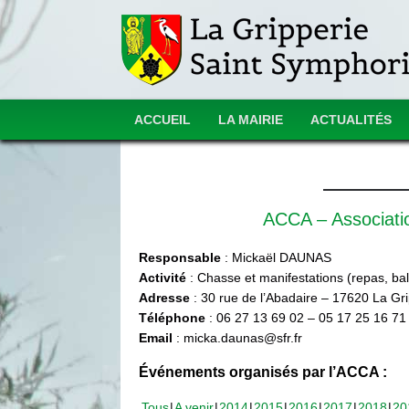
ACCUEIL
LA MAIRIE
ACTUALITÉS
ACCA – Associat
Responsable
: Mickaël DAUNAS
Activité
: Chasse et manifestations (repas, ball
Adresse
: 30 rue de l’Abadaire – 17620 La Gr
Téléphone
: 06 27 13 69 02 – 05 17 25 16 71
Email
: micka.daunas@sfr.fr
Événements organisés par l’ACCA :
Tous
A venir
2014
2015
2016
2017
2018
20