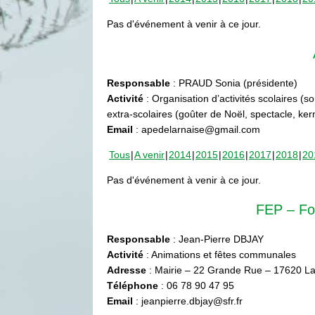
Pas d'événement à venir à ce jour.
Responsable
: PRAUD Sonia (présidente)
Activité
: Organisation d’activités scolaires (s
extra-scolaires (goûter de Noël, spectacle, ke
Email
: apedelarnaise@gmail.com
Tous
A venir
2014
2015
2016
2017
2018
20
Pas d'événement à venir à ce jour.
FEP – Fo
Responsable
: Jean-Pierre DBJAY
Activité
: Animations et fêtes communales
Adresse
: Mairie – 22 Grande Rue – 17620 La
Téléphone
: 06 78 90 47 95
Email
: jeanpierre.dbjay@sfr.fr