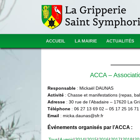
ACCUEIL
LA MAIRIE
ACTUALITÉS
ACCA – Associat
Responsable
: Mickaël DAUNAS
Activité
: Chasse et manifestations (repas, ball
Adresse
: 30 rue de l’Abadaire – 17620 La Gr
Téléphone
: 06 27 13 69 02 – 05 17 25 16 71
Email
: micka.daunas@sfr.fr
Événements organisés par l’ACCA :
Tous
A venir
2014
2015
2016
2017
2018
20