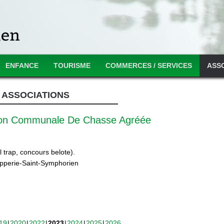
ENFANCE
TOURISME
COMMERCES / SERVICES
ASS
ASSOCIATIONS
ion Communale De Chasse Agréée
 trap, concours belote).
ipperie-Saint-Symphorien
19
2020
2022
2023
2024
2025
2026