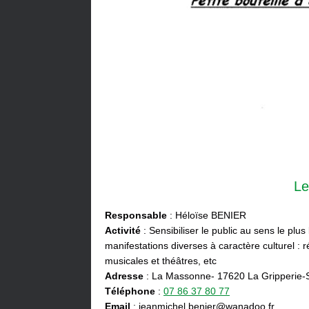
Le
Responsable
: Héloïse BENIER
Activité
: Sensibiliser le public au sens le plus
manifestations diverses à caractère culturel : ré
musicales et théâtres, etc
Adresse
: La Massonne- 17620 La Gripperie-
Téléphone
:
07 86 37 80 77
Email
: jeanmichel.benier@wanadoo.fr