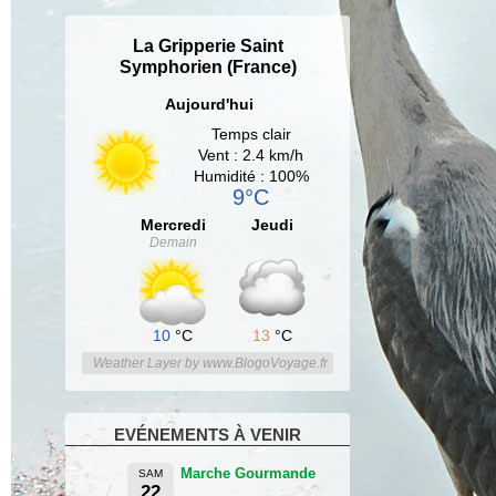
La Gripperie Saint
Symphorien (France)
Aujourd'hui
Temps clair
Vent : 2.4 km/h
Humidité : 100%
9°C
Mercredi
Jeudi
Demain
10
°C
13
°C
Weather Layer by www.BlogoVoyage.fr
EVÉNEMENTS À VENIR
Marche Gourmande
SAM
22