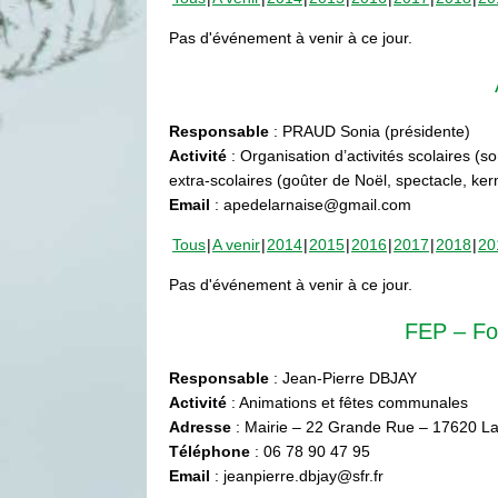
Pas d'événement à venir à ce jour.
Responsable
: PRAUD Sonia (présidente)
Activité
: Organisation d’activités scolaires (s
extra-scolaires (goûter de Noël, spectacle, ke
Email
: apedelarnaise@gmail.com
Tous
A venir
2014
2015
2016
2017
2018
20
Pas d'événement à venir à ce jour.
FEP – Fo
Responsable
: Jean-Pierre DBJAY
Activité
: Animations et fêtes communales
Adresse
: Mairie – 22 Grande Rue – 17620 La
Téléphone
: 06 78 90 47 95
Email
: jeanpierre.dbjay@sfr.fr