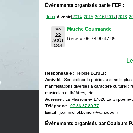
Événements organisés par le FEP :
Tous
A venir
2014
2015
2016
2017
2018
2
Marche Gourmande
SAM
22
Réserv. 06 78 90 47 95
AOÛT
2026
Le
Responsable
: Héloïse BENIER
Activité
: Sensibiliser le public au sens le plus
manifestations diverses à caractère culturel : ré
musicales et théâtres, etc
Adresse
: La Massonne- 17620 La Gripperie-
Téléphone
:
07 86 37 80 77
Email
: jeanmichel.benier@wanadoo.fr
Événements organisés par Couleurs Pa