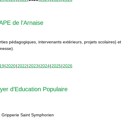
APE de l’Arnaise
orties pédagogiques, intervenants extérieurs, projets scolaires) et
rmesse).
19
2020
2022
2023
2024
2025
2026
yer d’Education Populaire
 Gripperie Saint Symphorien