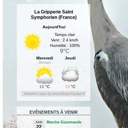
La Gripperie Saint
Symphorien (France)
Aujourd'hui
Temps clair
Vent : 2.4 km/h
Humidité : 100%
9°C
Mercredi
Jeudi
Demain
10
°C
13
°C
Weather Layer by www.BlogoVoyage.fr
EVÉNEMENTS À VENIR
Marche Gourmande
SAM
22