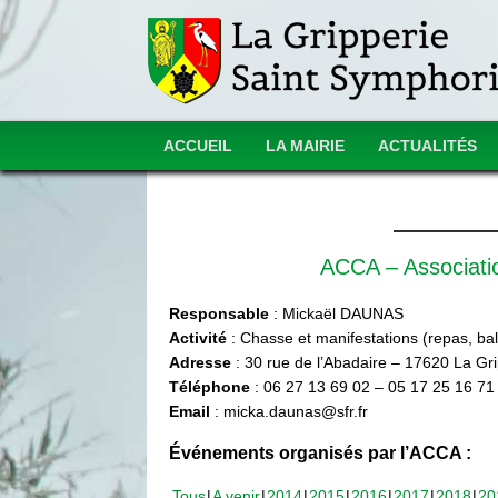
ACCUEIL
LA MAIRIE
ACTUALITÉS
ACCA – Associat
Responsable
: Mickaël DAUNAS
Activité
: Chasse et manifestations (repas, ball
Adresse
: 30 rue de l’Abadaire – 17620 La Gr
Téléphone
: 06 27 13 69 02 – 05 17 25 16 71
Email
: micka.daunas@sfr.fr
Événements organisés par l’ACCA :
Tous
A venir
2014
2015
2016
2017
2018
20