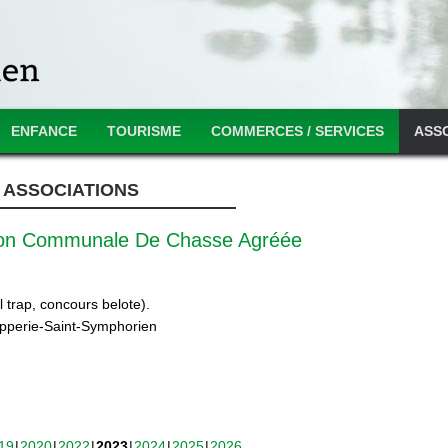
ENFANCE
TOURISME
COMMERCES / SERVICES
ASS
ASSOCIATIONS
ion Communale De Chasse Agréée
 trap, concours belote).
ipperie-Saint-Symphorien
19
2020
2022
2023
2024
2025
2026