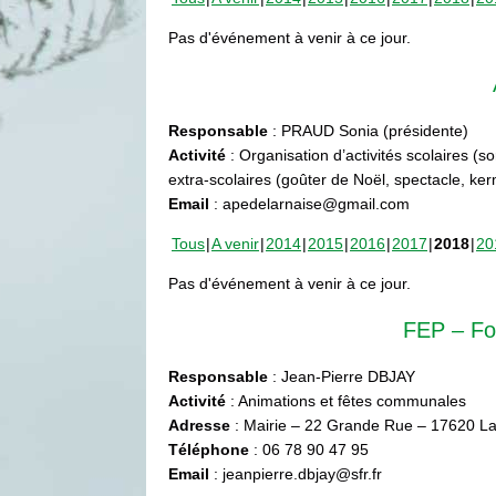
Pas d'événement à venir à ce jour.
Responsable
: PRAUD Sonia (présidente)
Activité
: Organisation d’activités scolaires (s
extra-scolaires (goûter de Noël, spectacle, ke
Email
: apedelarnaise@gmail.com
Tous
A venir
2014
2015
2016
2017
2018
20
Pas d'événement à venir à ce jour.
FEP – Fo
Responsable
: Jean-Pierre DBJAY
Activité
: Animations et fêtes communales
Adresse
: Mairie – 22 Grande Rue – 17620 La
Téléphone
: 06 78 90 47 95
Email
: jeanpierre.dbjay@sfr.fr