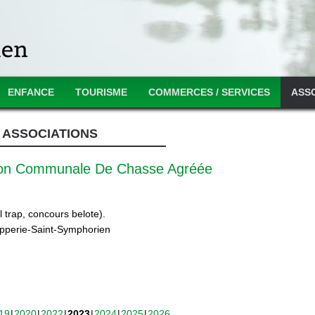
ENFANCE
TOURISME
COMMERCES / SERVICES
ASS
ASSOCIATIONS
ion Communale De Chasse Agréée
 trap, concours belote).
ipperie-Saint-Symphorien
19
2020
2022
2023
2024
2025
2026