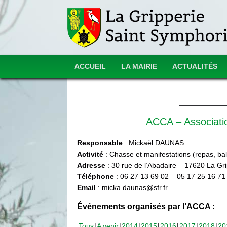
ACCUEIL
LA MAIRIE
ACTUALITÉS
ACCA – Associat
Responsable
: Mickaël DAUNAS
Activité
: Chasse et manifestations (repas, ball
Adresse
: 30 rue de l’Abadaire – 17620 La Gr
Téléphone
: 06 27 13 69 02 – 05 17 25 16 71
Email
: micka.daunas@sfr.fr
Événements organisés par l’ACCA :
Tous
A venir
2014
2015
2016
2017
2018
20