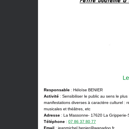
Le
Responsable
: Héloïse BENIER
Activité
: Sensibiliser le public au sens le plus
manifestations diverses à caractère culturel : ré
musicales et théâtres, etc
Adresse
: La Massonne- 17620 La Gripperie-
Téléphone
:
07 86 37 80 77
Email
: jeanmichel.benier@wanadoo.fr