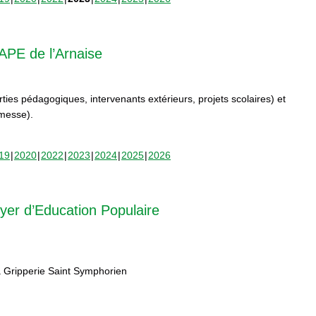
APE de l’Arnaise
orties pédagogiques, intervenants extérieurs, projets scolaires) et
rmesse).
19
2020
2022
2023
2024
2025
2026
yer d’Education Populaire
 Gripperie Saint Symphorien