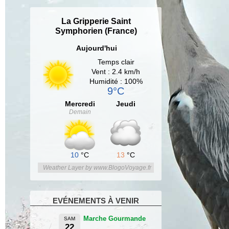
La Gripperie Saint
Symphorien (France)
Aujourd'hui
Temps clair
Vent : 2.4 km/h
Humidité : 100%
9°C
Mercredi
Jeudi
Demain
10
°C
13
°C
Weather Layer by www.BlogoVoyage.fr
EVÉNEMENTS À VENIR
Marche Gourmande
SAM
22