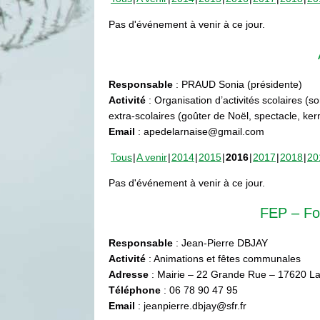
Pas d'événement à venir à ce jour.
Responsable
: PRAUD Sonia (présidente)
Activité
: Organisation d’activités scolaires (s
extra-scolaires (goûter de Noël, spectacle, ke
Email
: apedelarnaise@gmail.com
Tous
A venir
2014
2015
2016
2017
2018
20
Pas d'événement à venir à ce jour.
FEP – Fo
Responsable
: Jean-Pierre DBJAY
Activité
: Animations et fêtes communales
Adresse
: Mairie – 22 Grande Rue – 17620 La
Téléphone
: 06 78 90 47 95
Email
: jeanpierre.dbjay@sfr.fr