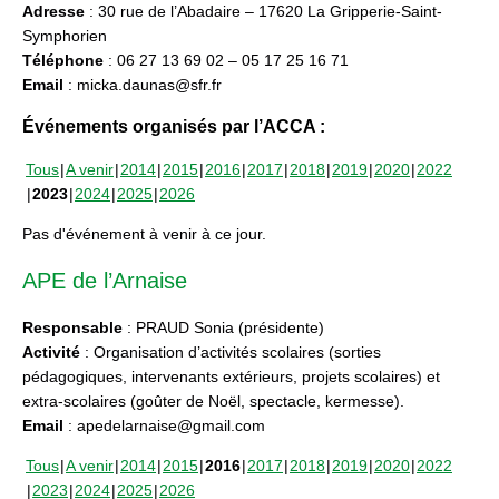
Adresse
: 30 rue de l’Abadaire – 17620 La Gripperie-Saint-
Symphorien
Téléphone
: 06 27 13 69 02 – 05 17 25 16 71
Email
: micka.daunas@sfr.fr
Événements organisés par l’ACCA :
Tous
A venir
2014
2015
2016
2017
2018
2019
2020
2022
2023
2024
2025
2026
Pas d'événement à venir à ce jour.
APE de l’Arnaise
Responsable
: PRAUD Sonia (présidente)
Activité
: Organisation d’activités scolaires (sorties
pédagogiques, intervenants extérieurs, projets scolaires) et
extra-scolaires (goûter de Noël, spectacle, kermesse).
Email
: apedelarnaise@gmail.com
Tous
A venir
2014
2015
2016
2017
2018
2019
2020
2022
2023
2024
2025
2026