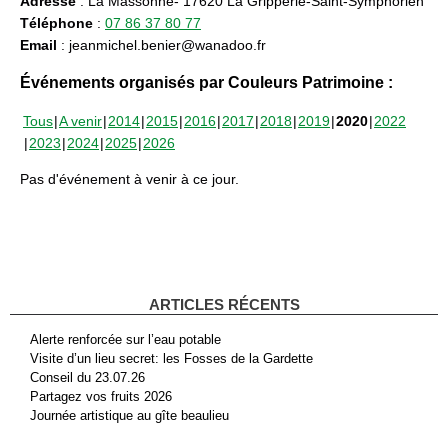
Adresse
: La Massonne- 17620 La Gripperie-Saint-Symphorien
Téléphone
:
07 86 37 80 77
Email
: jeanmichel.benier@wanadoo.fr
Événements organisés par Couleurs Patrimoine :
Tous
A venir
2014
2015
2016
2017
2018
2019
2020
2022
2023
2024
2025
2026
Pas d'événement à venir à ce jour.
ARTICLES RÉCENTS
Alerte renforcée sur l’eau potable
Visite d’un lieu secret: les Fosses de la Gardette
Conseil du 23.07.26
Partagez vos fruits 2026
Journée artistique au gîte beaulieu