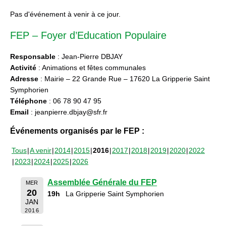
Pas d'événement à venir à ce jour.
FEP – Foyer d’Education Populaire
Responsable
: Jean-Pierre DBJAY
Activité
: Animations et fêtes communales
Adresse
: Mairie – 22 Grande Rue – 17620 La Gripperie Saint
Symphorien
Téléphone
: 06 78 90 47 95
Email
: jeanpierre.dbjay@sfr.fr
Événements organisés par le FEP :
Tous
A venir
2014
2015
2016
2017
2018
2019
2020
2022
2023
2024
2025
2026
Assemblée Générale du FEP
MER
20
19h
La Gripperie Saint Symphorien
JAN
2016