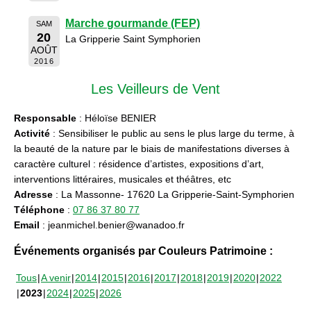
Marche gourmande (FEP)
SAM
20
La Gripperie Saint Symphorien
AOÛT
2016
Les Veilleurs de Vent
Responsable
: Héloïse BENIER
Activité
: Sensibiliser le public au sens le plus large du terme, à
la beauté de la nature par le biais de manifestations diverses à
caractère culturel : résidence d’artistes, expositions d’art,
interventions littéraires, musicales et théâtres, etc
Adresse
: La Massonne- 17620 La Gripperie-Saint-Symphorien
Téléphone
:
07 86 37 80 77
Email
: jeanmichel.benier@wanadoo.fr
Événements organisés par Couleurs Patrimoine :
Tous
A venir
2014
2015
2016
2017
2018
2019
2020
2022
2023
2024
2025
2026