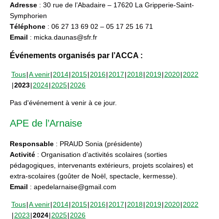
Adresse
: 30 rue de l’Abadaire – 17620 La Gripperie-Saint-
Symphorien
Téléphone
: 06 27 13 69 02 – 05 17 25 16 71
Email
: micka.daunas@sfr.fr
Événements organisés par l’ACCA :
Tous
A venir
2014
2015
2016
2017
2018
2019
2020
2022
2023
2024
2025
2026
Pas d'événement à venir à ce jour.
APE de l’Arnaise
Responsable
: PRAUD Sonia (présidente)
Activité
: Organisation d’activités scolaires (sorties
pédagogiques, intervenants extérieurs, projets scolaires) et
extra-scolaires (goûter de Noël, spectacle, kermesse).
Email
: apedelarnaise@gmail.com
Tous
A venir
2014
2015
2016
2017
2018
2019
2020
2022
2023
2024
2025
2026