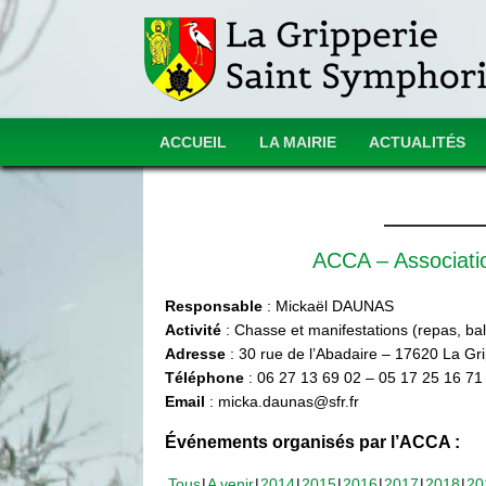
ACCUEIL
LA MAIRIE
ACTUALITÉS
ACCA – Associat
Responsable
: Mickaël DAUNAS
Activité
: Chasse et manifestations (repas, ball
Adresse
: 30 rue de l’Abadaire – 17620 La Gr
Téléphone
: 06 27 13 69 02 – 05 17 25 16 71
Email
: micka.daunas@sfr.fr
Événements organisés par l’ACCA :
Tous
A venir
2014
2015
2016
2017
2018
20