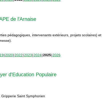
APE de l’Arnaise
orties pédagogiques, intervenants extérieurs, projets scolaires) et
rmesse).
19
2020
2022
2023
2024
2025
2026
yer d’Education Populaire
 Gripperie Saint Symphorien