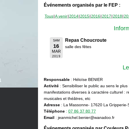
Événements organisés par le FEP :
Tous
A venir
2014
2015
2016
2017
2018
20
Infor
Repas Choucroute
SAM
16
salle des fêtes
MAR
2019
Le
Responsable
: Héloïse BENIER
Activité
: Sensibiliser le public au sens le plus
manifestations diverses à caractère culturel : ré
musicales et théâtres, etc
Adresse
: La Massonne- 17620 La Gripperie-
Téléphone
:
07 86 37 80 77
Email
: jeanmichel.benier@wanadoo.fr
Événements organisés par Couleurs Pa