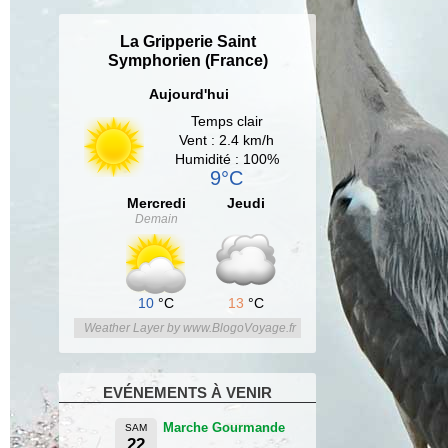
La Gripperie Saint
Symphorien (France)
Aujourd'hui
Temps clair
Vent : 2.4 km/h
Humidité : 100%
9°C
Mercredi
Jeudi
Demain
10
°C
13
°C
Weather Layer by www.BlogoVoyage.fr
EVÉNEMENTS À VENIR
Marche Gourmande
SAM
22