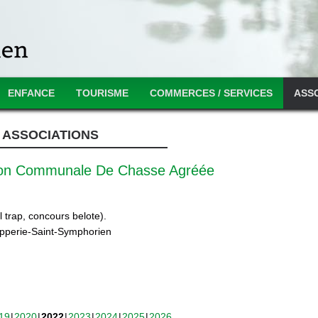
ENFANCE
TOURISME
COMMERCES / SERVICES
ASS
ASSOCIATIONS
ion Communale De Chasse Agréée
 trap, concours belote).
ipperie-Saint-Symphorien
19
2020
2022
2023
2024
2025
2026