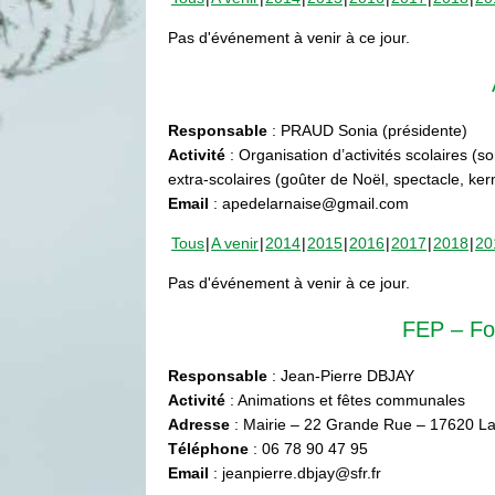
Pas d'événement à venir à ce jour.
Responsable
: PRAUD Sonia (présidente)
Activité
: Organisation d’activités scolaires (s
extra-scolaires (goûter de Noël, spectacle, ke
Email
: apedelarnaise@gmail.com
Tous
A venir
2014
2015
2016
2017
2018
20
Pas d'événement à venir à ce jour.
FEP – Fo
Responsable
: Jean-Pierre DBJAY
Activité
: Animations et fêtes communales
Adresse
: Mairie – 22 Grande Rue – 17620 La
Téléphone
: 06 78 90 47 95
Email
: jeanpierre.dbjay@sfr.fr