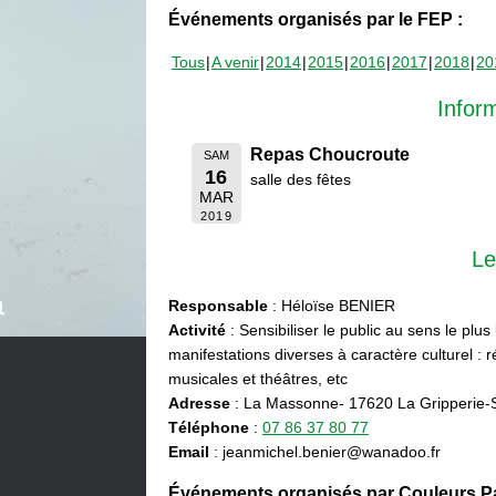
Événements organisés par le FEP :
Tous
A venir
2014
2015
2016
2017
2018
20
Infor
Repas Choucroute
SAM
16
salle des fêtes
MAR
2019
Le
Responsable
: Héloïse BENIER
Activité
: Sensibiliser le public au sens le plus
manifestations diverses à caractère culturel : ré
musicales et théâtres, etc
Adresse
: La Massonne- 17620 La Gripperie-
Téléphone
:
07 86 37 80 77
Email
: jeanmichel.benier@wanadoo.fr
Événements organisés par Couleurs Pa