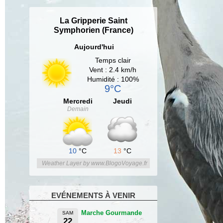
La Gripperie Saint
Symphorien (France)
Aujourd'hui
Temps clair
Vent : 2.4 km/h
Humidité : 100%
9°C
Mercredi
Jeudi
Demain
10
°C
13
°C
Weather Layer by www.BlogoVoyage.fr
EVÉNEMENTS À VENIR
Marche Gourmande
SAM
22