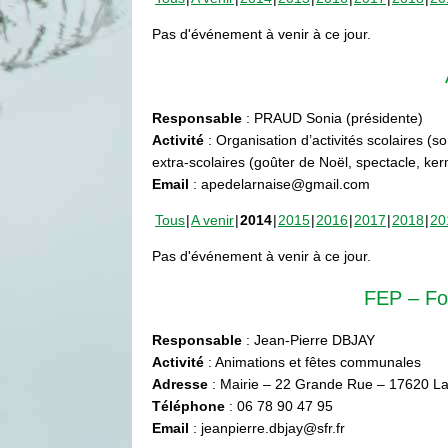
Pas d'événement à venir à ce jour.
Responsable
: PRAUD Sonia (présidente)
Activité
: Organisation d’activités scolaires (s
extra-scolaires (goûter de Noël, spectacle, ke
Email
: apedelarnaise@gmail.com
Tous
A venir
2014
2015
2016
2017
2018
20
Pas d'événement à venir à ce jour.
FEP – Fo
Responsable
: Jean-Pierre DBJAY
Activité
: Animations et fêtes communales
Adresse
: Mairie – 22 Grande Rue – 17620 La
Téléphone
: 06 78 90 47 95
Email
: jeanpierre.dbjay@sfr.fr