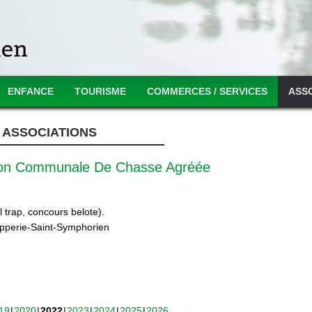
ENFANCE
TOURISME
COMMERCES / SERVICES
ASS
ASSOCIATIONS
ion Communale De Chasse Agréée
 trap, concours belote).
ipperie-Saint-Symphorien
19
2020
2022
2023
2024
2025
2026