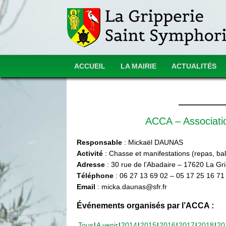
ACCUEIL
LA MAIRIE
ACTUALITÉS
ACCA – Associat
Responsable
: Mickaël DAUNAS
Activité
: Chasse et manifestations (repas, ball
Adresse
: 30 rue de l’Abadaire – 17620 La Gr
Téléphone
: 06 27 13 69 02 – 05 17 25 16 71
Email
: micka.daunas@sfr.fr
Événements organisés par l’ACCA :
Tous
A venir
2014
2015
2016
2017
2018
20