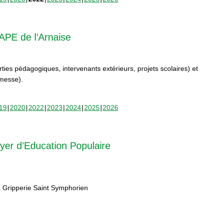
APE de l’Arnaise
orties pédagogiques, intervenants extérieurs, projets scolaires) et
rmesse).
19
2020
2022
2023
2024
2025
2026
yer d’Education Populaire
 Gripperie Saint Symphorien