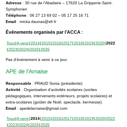
Adresse
: 30 rue de l’Abadaire – 17620 La Gripperie-Saint-
Symphorien
Téléphone
: 06 27 13 69 02 – 05 17 25 16 71
Email
: micka.daunas@sfr.fr
Événements organisés par l’ACCA :
Tous
A venir
2014
2015
2016
2017
2018
2019
2020
2022
2023
2024
2025
2026
Pas d'événement à venir à ce jour.
APE de l’Arnaise
Responsable
: PRAUD Sonia (présidente)
Activité
: Organisation d’activités scolaires (sorties
pédagogiques, intervenants extérieurs, projets scolaires) et
extra-scolaires (goûter de Noël, spectacle, kermesse).
Email
: apedelarnaise@gmail.com
Tous
A venir
2014
2015
2016
2017
2018
2019
2020
2022
2023
2024
2025
2026