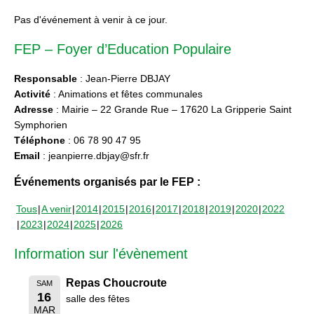
Pas d'événement à venir à ce jour.
FEP – Foyer d’Education Populaire
Responsable
: Jean-Pierre DBJAY
Activité
: Animations et fêtes communales
Adresse
: Mairie – 22 Grande Rue – 17620 La Gripperie Saint
Symphorien
Téléphone
: 06 78 90 47 95
Email
: jeanpierre.dbjay@sfr.fr
Événements organisés par le FEP :
Tous
A venir
2014
2015
2016
2017
2018
2019
2020
2022
2023
2024
2025
2026
Information sur l'évènement
Repas Choucroute
SAM
16
salle des fêtes
MAR