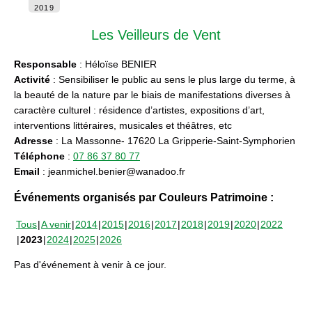
2019
Les Veilleurs de Vent
Responsable
: Héloïse BENIER
Activité
: Sensibiliser le public au sens le plus large du terme, à
la beauté de la nature par le biais de manifestations diverses à
caractère culturel : résidence d’artistes, expositions d’art,
interventions littéraires, musicales et théâtres, etc
Adresse
: La Massonne- 17620 La Gripperie-Saint-Symphorien
Téléphone
:
07 86 37 80 77
Email
: jeanmichel.benier@wanadoo.fr
Événements organisés par Couleurs Patrimoine :
Tous
A venir
2014
2015
2016
2017
2018
2019
2020
2022
2023
2024
2025
2026
Pas d'événement à venir à ce jour.