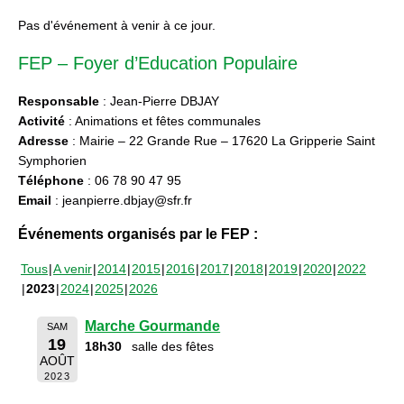
Pas d'événement à venir à ce jour.
FEP – Foyer d’Education Populaire
Responsable
: Jean-Pierre DBJAY
Activité
: Animations et fêtes communales
Adresse
: Mairie – 22 Grande Rue – 17620 La Gripperie Saint
Symphorien
Téléphone
: 06 78 90 47 95
Email
: jeanpierre.dbjay@sfr.fr
Événements organisés par le FEP :
Tous
A venir
2014
2015
2016
2017
2018
2019
2020
2022
2023
2024
2025
2026
Marche Gourmande
SAM
19
18h30
salle des fêtes
AOÛT
2023