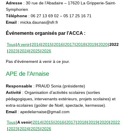
Adresse
: 30 rue de l’Abadaire – 17620 La Gripperie-Saint-
Symphorien
Téléphone
: 06 27 13 69 02 – 05 17 25 16 71
Email
: micka.daunas@sfr.fr
Événements organisés par l’ACCA :
Tous
A venir
2014
2015
2016
2017
2018
2019
2020
2022
2023
2024
2025
2026
Pas d'événement à venir à ce jour.
APE de l’Arnaise
Responsable
: PRAUD Sonia (présidente)
Activité
: Organisation d’activités scolaires (sorties
pédagogiques, intervenants extérieurs, projets scolaires) et
extra-scolaires (goûter de Noël, spectacle, kermesse).
Email
: apedelarnaise@gmail.com
Tous
A venir
2014
2015
2016
2017
2018
2019
2020
2022
2023
2024
2025
2026