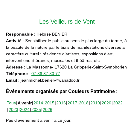
Les Veilleurs de Vent
Responsable
: Héloïse BENIER
Activité
: Sensibiliser le public au sens le plus large du terme, à
la beauté de la nature par le biais de manifestations diverses à
caractère culturel : résidence d’artistes, expositions d’art,
interventions littéraires, musicales et théâtres, etc
Adresse
: La Massonne- 17620 La Gripperie-Saint-Symphorien
Téléphone
:
07 86 37 80 77
Email
: jeanmichel.benier@wanadoo.fr
Événements organisés par Couleurs Patrimoine :
Tous
A venir
2014
2015
2016
2017
2018
2019
2020
2022
2023
2024
2025
2026
Pas d'événement à venir à ce jour.