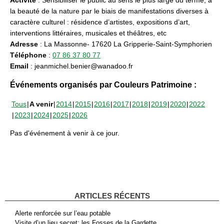
la beauté de la nature par le biais de manifestations diverses à
caractère culturel : résidence d’artistes, expositions d’art,
interventions littéraires, musicales et théâtres, etc
Adresse
: La Massonne- 17620 La Gripperie-Saint-Symphorien
Téléphone
:
07 86 37 80 77
Email
: jeanmichel.benier@wanadoo.fr
Événements organisés par Couleurs Patrimoine :
Tous
A venir
2014
2015
2016
2017
2018
2019
2020
2022
2023
2024
2025
2026
Pas d'événement à venir à ce jour.
ARTICLES RÉCENTS
Alerte renforcée sur l’eau potable
Visite d’un lieu secret: les Fosses de la Gardette