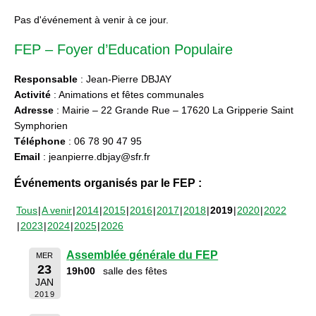
Pas d'événement à venir à ce jour.
FEP – Foyer d’Education Populaire
Responsable
: Jean-Pierre DBJAY
Activité
: Animations et fêtes communales
Adresse
: Mairie – 22 Grande Rue – 17620 La Gripperie Saint
Symphorien
Téléphone
: 06 78 90 47 95
Email
: jeanpierre.dbjay@sfr.fr
Événements organisés par le FEP :
Tous
A venir
2014
2015
2016
2017
2018
2019
2020
2022
2023
2024
2025
2026
Assemblée générale du FEP
MER
23
19h00
salle des fêtes
JAN
2019