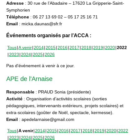
Adresse
: 30 rue de l’Abadaire – 17620 La Gripperie-Saint-
Symphorien
Téléphone
: 06 27 13 69 02 – 05 17 25 16 71
Email
: micka.daunas@sfr.fr
Événements organisés par l’ACCA :
Tous
A venir
2014
2015
2016
2017
2018
2019
2020
2022
2023
2024
2025
2026
Pas d'événement à venir à ce jour.
APE de l’Arnaise
Responsable
: PRAUD Sonia (présidente)
Activité
: Organisation d’activités scolaires (sorties
pédagogiques, intervenants extérieurs, projets scolaires) et
extra-scolaires (goûter de Noël, spectacle, kermesse).
Email
: apedelarnaise@gmail.com
Tous
A venir
2014
2015
2016
2017
2018
2019
2020
2022
2023
2024
2025
2026