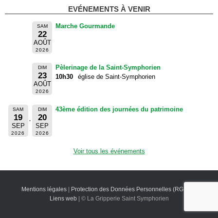
EVÉNEMENTS À VENIR
Marche Gourmande
SAM
22
AOÛT
2026
Pèlerinage de la Saint-Symphorien
DIM
23
10h30
église de Saint-Symphorien
AOÛT
2026
43ème édition des journées du patrimoine
SAM
DIM
19
20
SEP
SEP
2026
2026
Voir tous les événements
Mentions légales
|
Protection des Données Personnelles (RGPD)
|
Liens web
| © La Gripperie Saint Symphorien