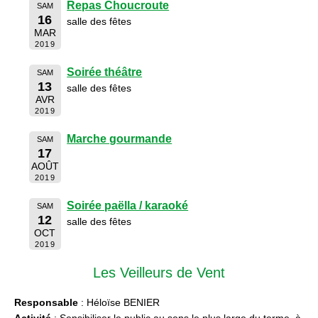
Repas Choucroute
SAM
16
salle des fêtes
MAR
2019
Soirée théâtre
SAM
13
salle des fêtes
AVR
2019
Marche gourmande
SAM
17
AOÛT
2019
Soirée paëlla / karaoké
SAM
12
salle des fêtes
OCT
2019
Les Veilleurs de Vent
Responsable
: Héloïse BENIER
Activité
: Sensibiliser le public au sens le plus large du terme, à