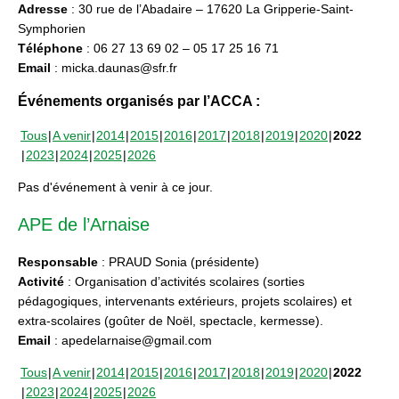
Adresse
: 30 rue de l’Abadaire – 17620 La Gripperie-Saint-
Symphorien
Téléphone
: 06 27 13 69 02 – 05 17 25 16 71
Email
: micka.daunas@sfr.fr
Événements organisés par l’ACCA :
Tous
A venir
2014
2015
2016
2017
2018
2019
2020
2022
2023
2024
2025
2026
Pas d'événement à venir à ce jour.
APE de l’Arnaise
Responsable
: PRAUD Sonia (présidente)
Activité
: Organisation d’activités scolaires (sorties
pédagogiques, intervenants extérieurs, projets scolaires) et
extra-scolaires (goûter de Noël, spectacle, kermesse).
Email
: apedelarnaise@gmail.com
Tous
A venir
2014
2015
2016
2017
2018
2019
2020
2022
2023
2024
2025
2026