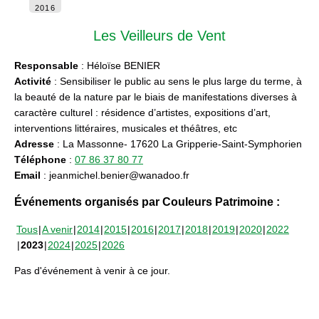
2016
Les Veilleurs de Vent
Responsable
: Héloïse BENIER
Activité
: Sensibiliser le public au sens le plus large du terme, à
la beauté de la nature par le biais de manifestations diverses à
caractère culturel : résidence d’artistes, expositions d’art,
interventions littéraires, musicales et théâtres, etc
Adresse
: La Massonne- 17620 La Gripperie-Saint-Symphorien
Téléphone
:
07 86 37 80 77
Email
: jeanmichel.benier@wanadoo.fr
Événements organisés par Couleurs Patrimoine :
Tous
A venir
2014
2015
2016
2017
2018
2019
2020
2022
2023
2024
2025
2026
Pas d'événement à venir à ce jour.