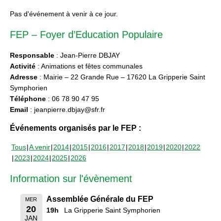
Pas d'événement à venir à ce jour.
FEP – Foyer d’Education Populaire
Responsable
: Jean-Pierre DBJAY
Activité
: Animations et fêtes communales
Adresse
: Mairie – 22 Grande Rue – 17620 La Gripperie Saint
Symphorien
Téléphone
: 06 78 90 47 95
Email
: jeanpierre.dbjay@sfr.fr
Événements organisés par le FEP :
Tous
A venir
2014
2015
2016
2017
2018
2019
2020
2022
2023
2024
2025
2026
Information sur l'évènement
Assemblée Générale du FEP
MER
20
19h
La Gripperie Saint Symphorien
JAN