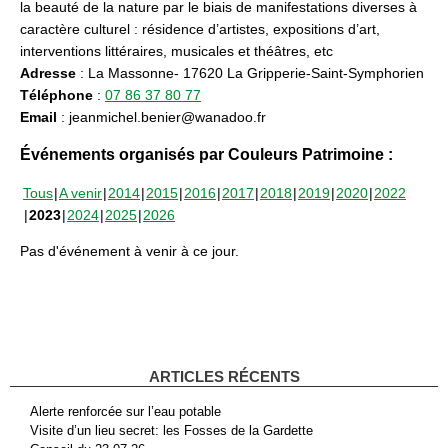
la beauté de la nature par le biais de manifestations diverses à
caractère culturel : résidence d’artistes, expositions d’art,
interventions littéraires, musicales et théâtres, etc
Adresse
: La Massonne- 17620 La Gripperie-Saint-Symphorien
Téléphone
:
07 86 37 80 77
Email
: jeanmichel.benier@wanadoo.fr
Événements organisés par Couleurs Patrimoine :
Tous
A venir
2014
2015
2016
2017
2018
2019
2020
2022
2023
2024
2025
2026
Pas d'événement à venir à ce jour.
ARTICLES RÉCENTS
Alerte renforcée sur l’eau potable
Visite d’un lieu secret: les Fosses de la Gardette