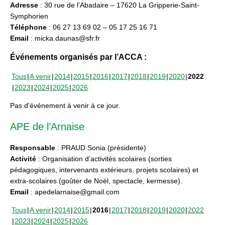
Adresse
: 30 rue de l’Abadaire – 17620 La Gripperie-Saint-
Symphorien
Téléphone
: 06 27 13 69 02 – 05 17 25 16 71
Email
: micka.daunas@sfr.fr
Événements organisés par l’ACCA :
Tous
A venir
2014
2015
2016
2017
2018
2019
2020
2022
2023
2024
2025
2026
Pas d'événement à venir à ce jour.
APE de l’Arnaise
Responsable
: PRAUD Sonia (présidente)
Activité
: Organisation d’activités scolaires (sorties
pédagogiques, intervenants extérieurs, projets scolaires) et
extra-scolaires (goûter de Noël, spectacle, kermesse).
Email
: apedelarnaise@gmail.com
Tous
A venir
2014
2015
2016
2017
2018
2019
2020
2022
2023
2024
2025
2026