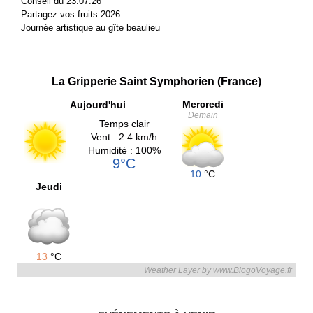
Conseil du 23.07.26
Partagez vos fruits 2026
Journée artistique au gîte beaulieu
La Gripperie Saint Symphorien (France)
Mercredi
Aujourd'hui
Demain
Temps clair
Vent : 2.4 km/h
Humidité : 100%
9°C
10
°C
Jeudi
13
°C
Weather Layer by www.BlogoVoyage.fr