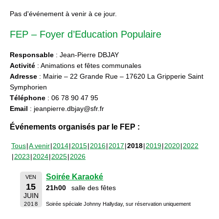
Pas d'événement à venir à ce jour.
FEP – Foyer d’Education Populaire
Responsable
: Jean-Pierre DBJAY
Activité
: Animations et fêtes communales
Adresse
: Mairie – 22 Grande Rue – 17620 La Gripperie Saint
Symphorien
Téléphone
: 06 78 90 47 95
Email
: jeanpierre.dbjay@sfr.fr
Événements organisés par le FEP :
Tous
A venir
2014
2015
2016
2017
2018
2019
2020
2022
2023
2024
2025
2026
Soirée Karaoké
VEN
15
21h00
salle des fêtes
JUIN
2018
Soirée spéciale Johnny Hallyday, sur réservation uniquement