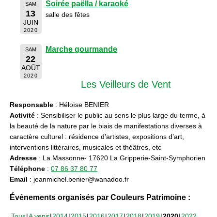
Soirée paëlla / karaoké
SAM
13
salle des fêtes
JUIN
2020
Marche gourmande
SAM
22
AOÛT
2020
Les Veilleurs de Vent
Responsable
: Héloïse BENIER
Activité
: Sensibiliser le public au sens le plus large du terme, à
la beauté de la nature par le biais de manifestations diverses à
caractère culturel : résidence d’artistes, expositions d’art,
interventions littéraires, musicales et théâtres, etc
Adresse
: La Massonne- 17620 La Gripperie-Saint-Symphorien
Téléphone
:
07 86 37 80 77
Email
: jeanmichel.benier@wanadoo.fr
Événements organisés par Couleurs Patrimoine :
Tous
A venir
2014
2015
2016
2017
2018
2019
2020
2022