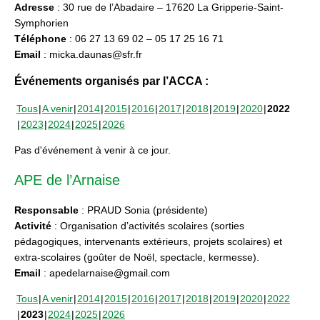
Adresse
: 30 rue de l’Abadaire – 17620 La Gripperie-Saint-
Symphorien
Téléphone
: 06 27 13 69 02 – 05 17 25 16 71
Email
: micka.daunas@sfr.fr
Événements organisés par l’ACCA :
Tous
A venir
2014
2015
2016
2017
2018
2019
2020
2022
2023
2024
2025
2026
Pas d'événement à venir à ce jour.
APE de l’Arnaise
Responsable
: PRAUD Sonia (présidente)
Activité
: Organisation d’activités scolaires (sorties
pédagogiques, intervenants extérieurs, projets scolaires) et
extra-scolaires (goûter de Noël, spectacle, kermesse).
Email
: apedelarnaise@gmail.com
Tous
A venir
2014
2015
2016
2017
2018
2019
2020
2022
2023
2024
2025
2026