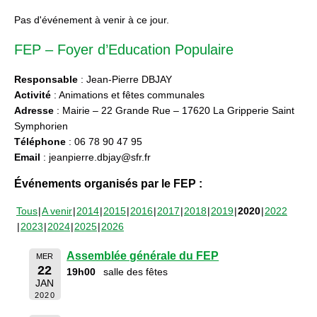
Pas d'événement à venir à ce jour.
FEP – Foyer d’Education Populaire
Responsable
: Jean-Pierre DBJAY
Activité
: Animations et fêtes communales
Adresse
: Mairie – 22 Grande Rue – 17620 La Gripperie Saint
Symphorien
Téléphone
: 06 78 90 47 95
Email
: jeanpierre.dbjay@sfr.fr
Événements organisés par le FEP :
Tous
A venir
2014
2015
2016
2017
2018
2019
2020
2022
2023
2024
2025
2026
Assemblée générale du FEP
MER
22
19h00
salle des fêtes
JAN
2020