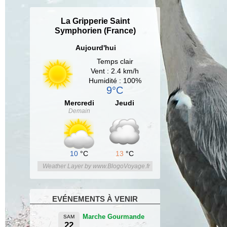
La Gripperie Saint
Symphorien (France)
Aujourd'hui
Temps clair
Vent : 2.4 km/h
Humidité : 100%
9°C
Mercredi
Jeudi
Demain
10
°C
13
°C
Weather Layer by www.BlogoVoyage.fr
EVÉNEMENTS À VENIR
Marche Gourmande
SAM
22