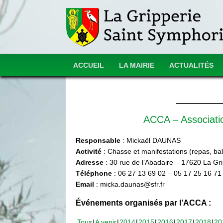
ACCUEIL
LA MAIRIE
ACTUALITÉS
ACCA – Associat
Responsable
: Mickaël DAUNAS
Activité
: Chasse et manifestations (repas, ball
Adresse
: 30 rue de l’Abadaire – 17620 La Gr
Téléphone
: 06 27 13 69 02 – 05 17 25 16 71
Email
: micka.daunas@sfr.fr
Événements organisés par l’ACCA :
Tous
A venir
2014
2015
2016
2017
2018
20