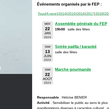
Événements organisés par le FEP :
Tous
A venir
2014
2015
2016
2017
2018
20
Assemblée générale du FEP
MER
22
19h00
salle des fêtes
JAN
2020
Soirée paëlla / karaoké
SAM
13
salle des fêtes
JUIN
2020
Marche gourmande
SAM
22
AOÛT
2020
Responsable
: Héloïse BENIER
Activité
: Sensibiliser le public au sens le plus
manifestations diverses à caractère culturel : ré