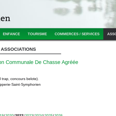
ENFANCE
TOURISME
COMMERCES / SERVICES
ASS
ASSOCIATIONS
ion Communale De Chasse Agréée
 trap, concours belote).
ipperie-Saint-Symphorien
19
2020
2022
2023
2024
2025
2026