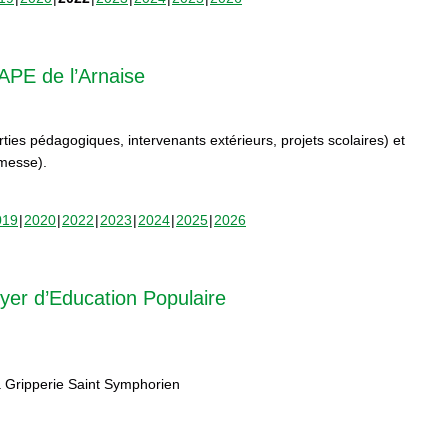
APE de l’Arnaise
orties pédagogiques, intervenants extérieurs, projets scolaires) et
rmesse).
019
2020
2022
2023
2024
2025
2026
yer d’Education Populaire
 Gripperie Saint Symphorien