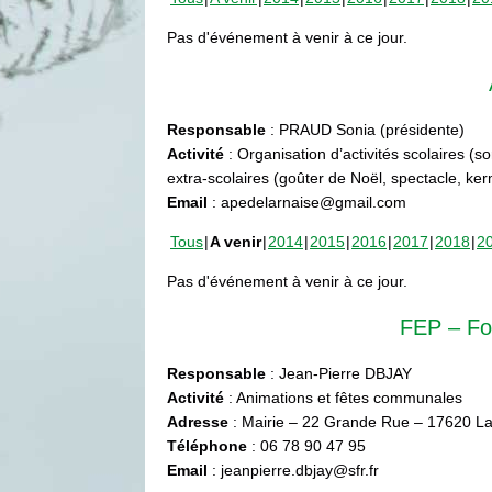
Pas d'événement à venir à ce jour.
Responsable
: PRAUD Sonia (présidente)
Activité
: Organisation d’activités scolaires (s
extra-scolaires (goûter de Noël, spectacle, ke
Email
: apedelarnaise@gmail.com
Tous
A venir
2014
2015
2016
2017
2018
2
Pas d'événement à venir à ce jour.
FEP – Fo
Responsable
: Jean-Pierre DBJAY
Activité
: Animations et fêtes communales
Adresse
: Mairie – 22 Grande Rue – 17620 La
Téléphone
: 06 78 90 47 95
Email
: jeanpierre.dbjay@sfr.fr