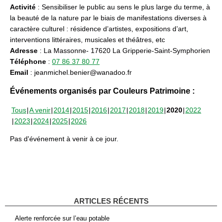
Activité
: Sensibiliser le public au sens le plus large du terme, à
la beauté de la nature par le biais de manifestations diverses à
caractère culturel : résidence d’artistes, expositions d’art,
interventions littéraires, musicales et théâtres, etc
Adresse
: La Massonne- 17620 La Gripperie-Saint-Symphorien
Téléphone
:
07 86 37 80 77
Email
: jeanmichel.benier@wanadoo.fr
Événements organisés par Couleurs Patrimoine :
Tous
A venir
2014
2015
2016
2017
2018
2019
2020
2022
2023
2024
2025
2026
Pas d'événement à venir à ce jour.
ARTICLES RÉCENTS
Alerte renforcée sur l’eau potable