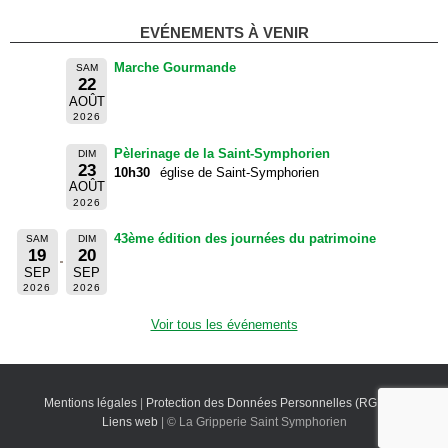
EVÉNEMENTS À VENIR
Marche Gourmande
SAM
22
AOÛT
2026
Pèlerinage de la Saint-Symphorien
DIM
23
10h30
église de Saint-Symphorien
AOÛT
2026
43ème édition des journées du patrimoine
SAM
DIM
19
20
SEP
SEP
2026
2026
Voir tous les événements
Mentions légales
|
Protection des Données Personnelles (RGPD)
|
Liens web
| © La Gripperie Saint Symphorien