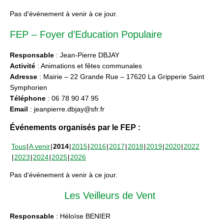
Pas d'événement à venir à ce jour.
FEP – Foyer d’Education Populaire
Responsable
: Jean-Pierre DBJAY
Activité
: Animations et fêtes communales
Adresse
: Mairie – 22 Grande Rue – 17620 La Gripperie Saint
Symphorien
Téléphone
: 06 78 90 47 95
Email
: jeanpierre.dbjay@sfr.fr
Événements organisés par le FEP :
Tous
A venir
2014
2015
2016
2017
2018
2019
2020
2022
2023
2024
2025
2026
Pas d'événement à venir à ce jour.
Les Veilleurs de Vent
Responsable
: Héloïse BENIER