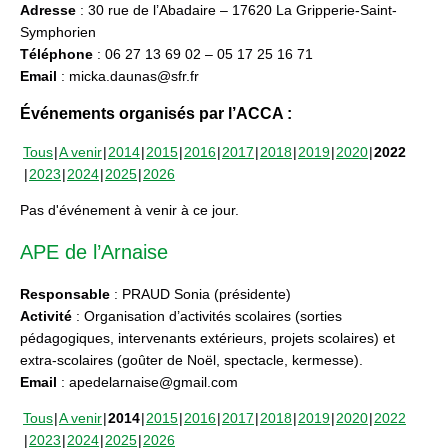
Adresse
: 30 rue de l’Abadaire – 17620 La Gripperie-Saint-
Symphorien
Téléphone
: 06 27 13 69 02 – 05 17 25 16 71
Email
: micka.daunas@sfr.fr
Événements organisés par l’ACCA :
Tous
A venir
2014
2015
2016
2017
2018
2019
2020
2022
2023
2024
2025
2026
Pas d'événement à venir à ce jour.
APE de l’Arnaise
Responsable
: PRAUD Sonia (présidente)
Activité
: Organisation d’activités scolaires (sorties
pédagogiques, intervenants extérieurs, projets scolaires) et
extra-scolaires (goûter de Noël, spectacle, kermesse).
Email
: apedelarnaise@gmail.com
Tous
A venir
2014
2015
2016
2017
2018
2019
2020
2022
2023
2024
2025
2026