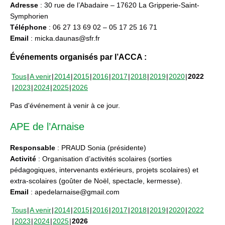
Adresse
: 30 rue de l’Abadaire – 17620 La Gripperie-Saint-
Symphorien
Téléphone
: 06 27 13 69 02 – 05 17 25 16 71
Email
: micka.daunas@sfr.fr
Événements organisés par l’ACCA :
Tous
A venir
2014
2015
2016
2017
2018
2019
2020
2022
2023
2024
2025
2026
Pas d'événement à venir à ce jour.
APE de l’Arnaise
Responsable
: PRAUD Sonia (présidente)
Activité
: Organisation d’activités scolaires (sorties
pédagogiques, intervenants extérieurs, projets scolaires) et
extra-scolaires (goûter de Noël, spectacle, kermesse).
Email
: apedelarnaise@gmail.com
Tous
A venir
2014
2015
2016
2017
2018
2019
2020
2022
2023
2024
2025
2026