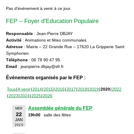
Pas d'événement à venir à ce jour.
FEP – Foyer d’Education Populaire
Responsable
: Jean-Pierre DBJAY
Activité
: Animations et fêtes communales
Adresse
: Mairie – 22 Grande Rue – 17620 La Gripperie Saint
Symphorien
Téléphone
: 06 78 90 47 95
Email
: jeanpierre.dbjay@sfr.fr
Événements organisés par le FEP :
Tous
A venir
2014
2015
2016
2017
2018
2019
2020
2022
2023
2024
2025
2026
Assemblée générale du FEP
MER
22
19h00
salle des fêtes
JAN
2020