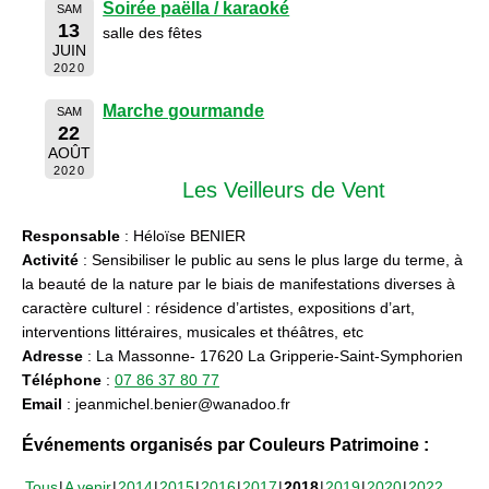
Soirée paëlla / karaoké
SAM
13
salle des fêtes
JUIN
2020
Marche gourmande
SAM
22
AOÛT
2020
Les Veilleurs de Vent
Responsable
: Héloïse BENIER
Activité
: Sensibiliser le public au sens le plus large du terme, à
la beauté de la nature par le biais de manifestations diverses à
caractère culturel : résidence d’artistes, expositions d’art,
interventions littéraires, musicales et théâtres, etc
Adresse
: La Massonne- 17620 La Gripperie-Saint-Symphorien
Téléphone
:
07 86 37 80 77
Email
: jeanmichel.benier@wanadoo.fr
Événements organisés par Couleurs Patrimoine :
Tous
A venir
2014
2015
2016
2017
2018
2019
2020
2022