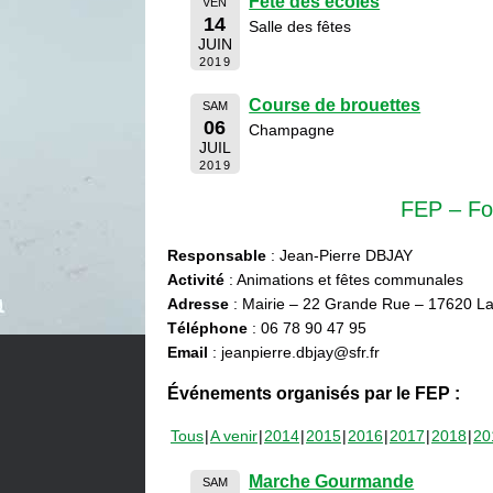
Fête des écoles
VEN
14
Salle des fêtes
JUIN
2019
Course de brouettes
SAM
06
Champagne
JUIL
2019
FEP – Fo
Responsable
: Jean-Pierre DBJAY
Activité
: Animations et fêtes communales
Adresse
: Mairie – 22 Grande Rue – 17620 La
Téléphone
: 06 78 90 47 95
Email
: jeanpierre.dbjay@sfr.fr
Événements organisés par le FEP :
Tous
A venir
2014
2015
2016
2017
2018
20
Marche Gourmande
SAM