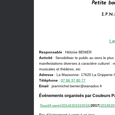
Le
Responsable
: Héloïse BENIER
Activité
: Sensibiliser le public au sens le plus
manifestations diverses à caractère culturel : ré
musicales et théâtres, etc
Adresse
: La Massonne- 17620 La Gripperie-
Téléphone
:
07 86 37 80 77
Email
: jeanmichel.benier@wanadoo.fr
Événements organisés par Couleurs Pa
Tous
A venir
2014
2015
2016
2017
2018
20
Pas d'événement à venir à ce jour.