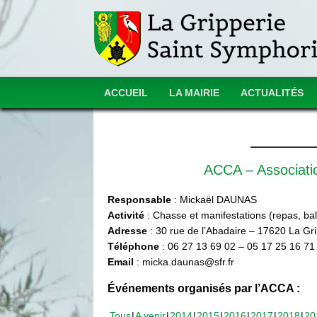
ACCUEIL
LA MAIRIE
ACTUALITÉS
ACCA – Associat
Responsable
: Mickaël DAUNAS
Activité
: Chasse et manifestations (repas, ball
Adresse
: 30 rue de l’Abadaire – 17620 La Gr
Téléphone
: 06 27 13 69 02 – 05 17 25 16 71
Email
: micka.daunas@sfr.fr
Événements organisés par l’ACCA :
Tous
A venir
2014
2015
2016
2017
2018
20