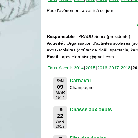
Pas d'événement à venir à ce jour.
Responsable
: PRAUD Sonia (présidente)
Activité
: Organisation d’activités scolaires (s
extra-scolaires (goûter de Noël, spectacle, ke
Email
: apedelarnaise@gmail.com
Tous
A venir
2014
2015
2016
2017
2018
20
Carnaval
SAM
09
Champagne
MAR
2019
Chasse aux oeufs
LUN
22
AVR
2019