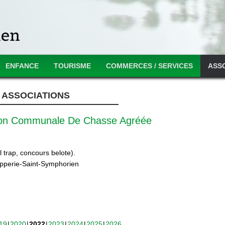
ENFANCE
TOURISME
COMMERCES / SERVICES
ASS
ASSOCIATIONS
ion Communale De Chasse Agréée
 trap, concours belote).
ipperie-Saint-Symphorien
19
2020
2022
2023
2024
2025
2026