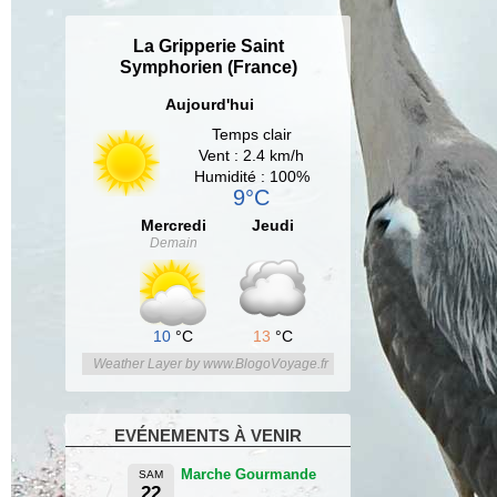
La Gripperie Saint
Symphorien (France)
Aujourd'hui
Temps clair
Vent : 2.4 km/h
Humidité : 100%
9°C
Mercredi
Jeudi
Demain
10
°C
13
°C
Weather Layer by www.BlogoVoyage.fr
EVÉNEMENTS À VENIR
Marche Gourmande
SAM
22