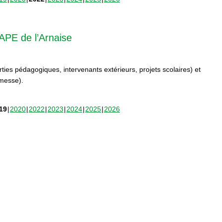
APE de l’Arnaise
orties pédagogiques, intervenants extérieurs, projets scolaires) et
rmesse).
19
2020
2022
2023
2024
2025
2026