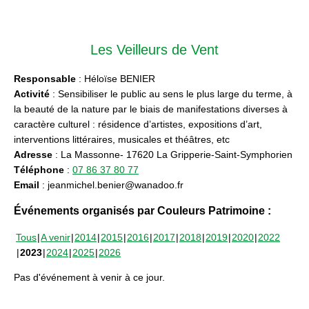
Les Veilleurs de Vent
Responsable
: Héloïse BENIER
Activité
: Sensibiliser le public au sens le plus large du terme, à
la beauté de la nature par le biais de manifestations diverses à
caractère culturel : résidence d’artistes, expositions d’art,
interventions littéraires, musicales et théâtres, etc
Adresse
: La Massonne- 17620 La Gripperie-Saint-Symphorien
Téléphone
:
07 86 37 80 77
Email
: jeanmichel.benier@wanadoo.fr
Événements organisés par Couleurs Patrimoine :
Tous
A venir
2014
2015
2016
2017
2018
2019
2020
2022
2023
2024
2025
2026
Pas d'événement à venir à ce jour.