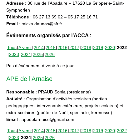
Adresse
: 30 rue de l’Abadaire – 17620 La Gripperie-Saint-
Symphorien
Téléphone
: 06 27 13 69 02 – 05 17 25 16 71
Email
: micka.daunas@sfr.fr
Événements organisés par l’ACCA :
Tous
A venir
2014
2015
2016
2017
2018
2019
2020
2022
2023
2024
2025
2026
Pas d'événement à venir à ce jour.
APE de l’Arnaise
Responsable
: PRAUD Sonia (présidente)
Activité
: Organisation d’activités scolaires (sorties
pédagogiques, intervenants extérieurs, projets scolaires) et
extra-scolaires (goûter de Noël, spectacle, kermesse).
Email
: apedelarnaise@gmail.com
Tous
A venir
2014
2015
2016
2017
2018
2019
2020
2022
2023
2024
2025
2026