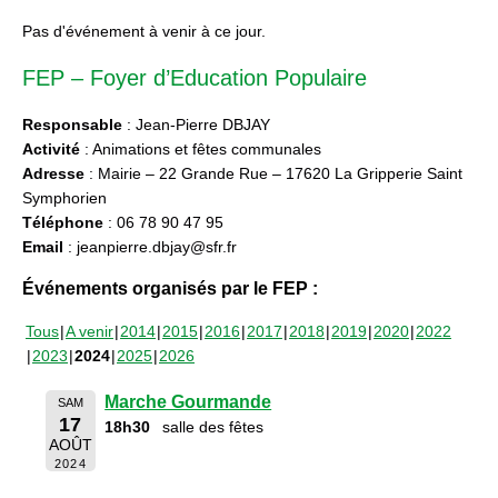
Pas d'événement à venir à ce jour.
FEP – Foyer d’Education Populaire
Responsable
: Jean-Pierre DBJAY
Activité
: Animations et fêtes communales
Adresse
: Mairie – 22 Grande Rue – 17620 La Gripperie Saint
Symphorien
Téléphone
: 06 78 90 47 95
Email
: jeanpierre.dbjay@sfr.fr
Événements organisés par le FEP :
Tous
A venir
2014
2015
2016
2017
2018
2019
2020
2022
2023
2024
2025
2026
Marche Gourmande
SAM
17
18h30
salle des fêtes
AOÛT
2024