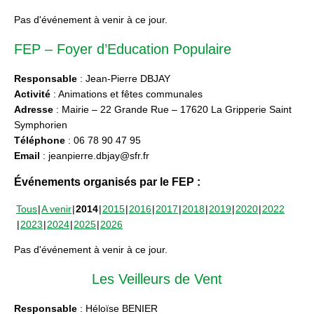
Pas d'événement à venir à ce jour.
FEP – Foyer d’Education Populaire
Responsable
: Jean-Pierre DBJAY
Activité
: Animations et fêtes communales
Adresse
: Mairie – 22 Grande Rue – 17620 La Gripperie Saint
Symphorien
Téléphone
: 06 78 90 47 95
Email
: jeanpierre.dbjay@sfr.fr
Événements organisés par le FEP :
Tous
A venir
2014
2015
2016
2017
2018
2019
2020
2022
2023
2024
2025
2026
Pas d'événement à venir à ce jour.
Les Veilleurs de Vent
Responsable
: Héloïse BENIER