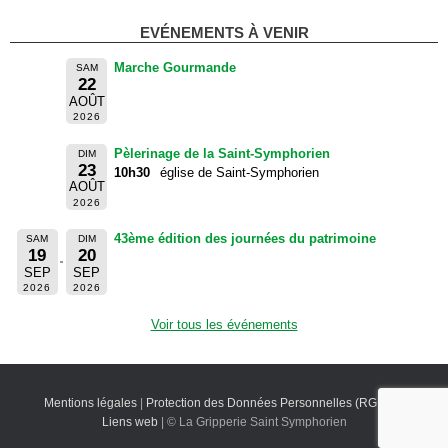
EVÉNEMENTS À VENIR
Marche Gourmande
SAM
22
AOÛT
2026
Pèlerinage de la Saint-Symphorien
DIM
23
10h30
église de Saint-Symphorien
AOÛT
2026
43ème édition des journées du patrimoine
SAM
DIM
19
20
SEP
SEP
2026
2026
Voir tous les événements
Mentions légales
|
Protection des Données Personnelles (RGPD)
|
Liens web
| © La Gripperie Saint Symphorien