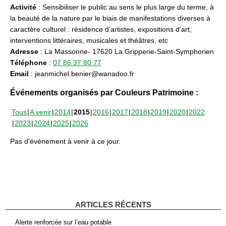
Activité
: Sensibiliser le public au sens le plus large du terme, à
la beauté de la nature par le biais de manifestations diverses à
caractère culturel : résidence d’artistes, expositions d’art,
interventions littéraires, musicales et théâtres, etc
Adresse
: La Massonne- 17620 La Gripperie-Saint-Symphorien
Téléphone
:
07 86 37 80 77
Email
: jeanmichel.benier@wanadoo.fr
Événements organisés par Couleurs Patrimoine :
Tous
A venir
2014
2015
2016
2017
2018
2019
2020
2022
2023
2024
2025
2026
Pas d'événement à venir à ce jour.
ARTICLES RÉCENTS
Alerte renforcée sur l’eau potable