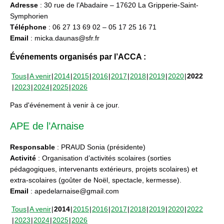
Adresse
: 30 rue de l’Abadaire – 17620 La Gripperie-Saint-
Symphorien
Téléphone
: 06 27 13 69 02 – 05 17 25 16 71
Email
: micka.daunas@sfr.fr
Événements organisés par l’ACCA :
Tous
A venir
2014
2015
2016
2017
2018
2019
2020
2022
2023
2024
2025
2026
Pas d'événement à venir à ce jour.
APE de l’Arnaise
Responsable
: PRAUD Sonia (présidente)
Activité
: Organisation d’activités scolaires (sorties
pédagogiques, intervenants extérieurs, projets scolaires) et
extra-scolaires (goûter de Noël, spectacle, kermesse).
Email
: apedelarnaise@gmail.com
Tous
A venir
2014
2015
2016
2017
2018
2019
2020
2022
2023
2024
2025
2026