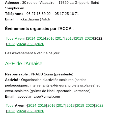
Adresse
: 30 rue de l’Abadaire – 17620 La Gripperie-Saint-
Symphorien
Téléphone
: 06 27 13 69 02 – 05 17 25 16 71
Email
: micka.daunas@sfr.fr
Événements organisés par l’ACCA :
Tous
A venir
2014
2015
2016
2017
2018
2019
2020
2022
2023
2024
2025
2026
Pas d'événement à venir à ce jour.
APE de l’Arnaise
Responsable
: PRAUD Sonia (présidente)
Activité
: Organisation d’activités scolaires (sorties
pédagogiques, intervenants extérieurs, projets scolaires) et
extra-scolaires (goûter de Noël, spectacle, kermesse).
Email
: apedelarnaise@gmail.com
Tous
A venir
2014
2015
2016
2017
2018
2019
2020
2022
2023
2024
2025
2026