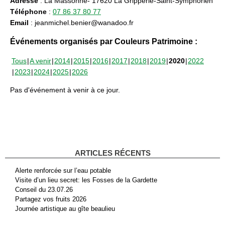
Adresse
: La Massonne- 17620 La Gripperie-Saint-Symphorien
Téléphone
:
07 86 37 80 77
Email
: jeanmichel.benier@wanadoo.fr
Événements organisés par Couleurs Patrimoine :
Tous
A venir
2014
2015
2016
2017
2018
2019
2020
2022
2023
2024
2025
2026
Pas d'événement à venir à ce jour.
ARTICLES RÉCENTS
Alerte renforcée sur l’eau potable
Visite d’un lieu secret: les Fosses de la Gardette
Conseil du 23.07.26
Partagez vos fruits 2026
Journée artistique au gîte beaulieu