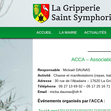
ACCUEIL
LA MAIRIE
ACTUALITÉS
ACCA – Associat
Responsable
: Mickaël DAUNAS
Activité
: Chasse et manifestations (repas, ball
Adresse
: 30 rue de l’Abadaire – 17620 La Gr
Téléphone
: 06 27 13 69 02 – 05 17 25 16 71
Email
: micka.daunas@sfr.fr
Événements organisés par l’ACCA :
Tous
A venir
2014
2015
2016
2017
2018
20