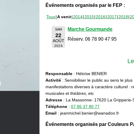
Événements organisés par le FEP :
Tous
A venir
2014
2015
2016
2017
2018
2
Marche Gourmande
SAM
22
Réserv. 06 78 90 47 95
AOÛT
2026
Le
Responsable
: Héloïse BENIER
Activité
: Sensibiliser le public au sens le plus
manifestations diverses à caractère culturel : ré
musicales et théâtres, etc
Adresse
: La Massonne- 17620 La Gripperie-
Téléphone
:
07 86 37 80 77
Email
: jeanmichel.benier@wanadoo.fr
Événements organisés par Couleurs Pa