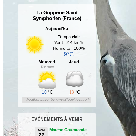
La Gripperie Saint
Symphorien (France)
Aujourd'hui
Temps clair
Vent : 2.4 km/h
Humidité : 100%
9°C
Mercredi
Jeudi
Demain
10
°C
13
°C
Weather Layer by www.BlogoVoyage.fr
EVÉNEMENTS À VENIR
Marche Gourmande
SAM
22