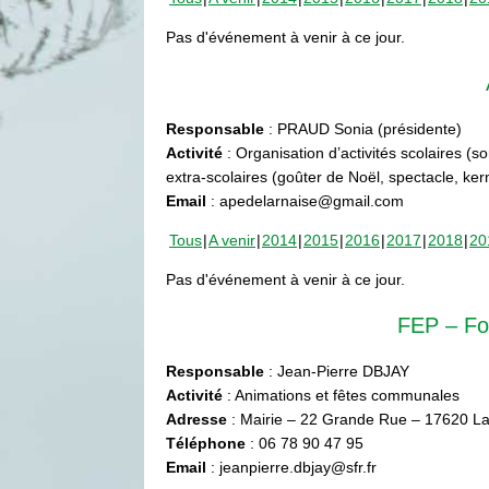
Pas d'événement à venir à ce jour.
Responsable
: PRAUD Sonia (présidente)
Activité
: Organisation d’activités scolaires (s
extra-scolaires (goûter de Noël, spectacle, ke
Email
: apedelarnaise@gmail.com
Tous
A venir
2014
2015
2016
2017
2018
20
Pas d'événement à venir à ce jour.
FEP – Fo
Responsable
: Jean-Pierre DBJAY
Activité
: Animations et fêtes communales
Adresse
: Mairie – 22 Grande Rue – 17620 La
Téléphone
: 06 78 90 47 95
Email
: jeanpierre.dbjay@sfr.fr