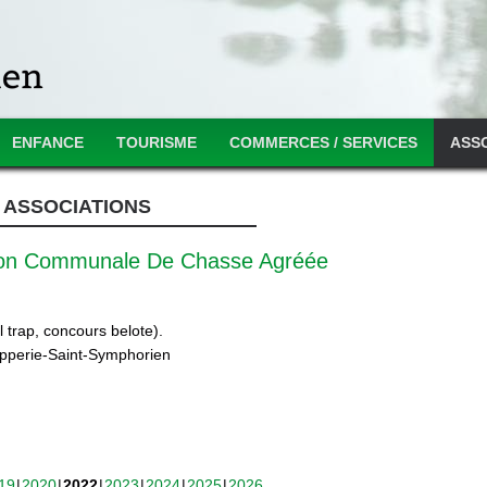
ENFANCE
TOURISME
COMMERCES / SERVICES
ASS
ASSOCIATIONS
ion Communale De Chasse Agréée
 trap, concours belote).
ipperie-Saint-Symphorien
19
2020
2022
2023
2024
2025
2026