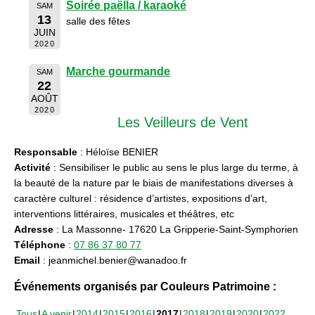
Soirée paëlla / karaoké
SAM
13
salle des fêtes
JUIN
2020
Marche gourmande
SAM
22
AOÛT
2020
Les Veilleurs de Vent
Responsable
: Héloïse BENIER
Activité
: Sensibiliser le public au sens le plus large du terme, à
la beauté de la nature par le biais de manifestations diverses à
caractère culturel : résidence d’artistes, expositions d’art,
interventions littéraires, musicales et théâtres, etc
Adresse
: La Massonne- 17620 La Gripperie-Saint-Symphorien
Téléphone
:
07 86 37 80 77
Email
: jeanmichel.benier@wanadoo.fr
Événements organisés par Couleurs Patrimoine :
Tous
A venir
2014
2015
2016
2017
2018
2019
2020
2022