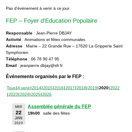
Pas d'événement à venir à ce jour.
FEP – Foyer d’Education Populaire
Responsable
: Jean-Pierre DBJAY
Activité
: Animations et fêtes communales
Adresse
: Mairie – 22 Grande Rue – 17620 La Gripperie Saint
Symphorien
Téléphone
: 06 78 90 47 95
Email
: jeanpierre.dbjay@sfr.fr
Événements organisés par le FEP :
Tous
A venir
2014
2015
2016
2017
2018
2019
2020
2022
2023
2024
2025
2026
Assemblée générale du FEP
MER
22
19h00
salle des fêtes
JAN
2020