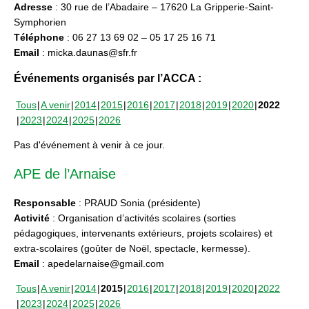
Adresse
: 30 rue de l’Abadaire – 17620 La Gripperie-Saint-
Symphorien
Téléphone
: 06 27 13 69 02 – 05 17 25 16 71
Email
: micka.daunas@sfr.fr
Événements organisés par l’ACCA :
Tous
A venir
2014
2015
2016
2017
2018
2019
2020
2022
2023
2024
2025
2026
Pas d'événement à venir à ce jour.
APE de l’Arnaise
Responsable
: PRAUD Sonia (présidente)
Activité
: Organisation d’activités scolaires (sorties
pédagogiques, intervenants extérieurs, projets scolaires) et
extra-scolaires (goûter de Noël, spectacle, kermesse).
Email
: apedelarnaise@gmail.com
Tous
A venir
2014
2015
2016
2017
2018
2019
2020
2022
2023
2024
2025
2026