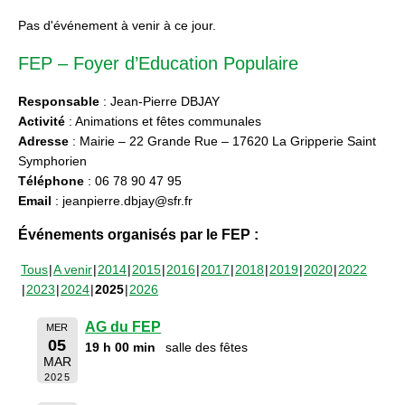
Pas d'événement à venir à ce jour.
FEP – Foyer d’Education Populaire
Responsable
: Jean-Pierre DBJAY
Activité
: Animations et fêtes communales
Adresse
: Mairie – 22 Grande Rue – 17620 La Gripperie Saint
Symphorien
Téléphone
: 06 78 90 47 95
Email
: jeanpierre.dbjay@sfr.fr
Événements organisés par le FEP :
Tous
A venir
2014
2015
2016
2017
2018
2019
2020
2022
2023
2024
2025
2026
AG du FEP
MER
05
19 h 00 min
salle des fêtes
MAR
2025