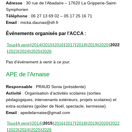
Adresse
: 30 rue de l’Abadaire – 17620 La Gripperie-Saint-
Symphorien
Téléphone
: 06 27 13 69 02 – 05 17 25 16 71
Email
: micka.daunas@sfr.fr
Événements organisés par l’ACCA :
Tous
A venir
2014
2015
2016
2017
2018
2019
2020
2022
2023
2024
2025
2026
Pas d'événement à venir à ce jour.
APE de l’Arnaise
Responsable
: PRAUD Sonia (présidente)
Activité
: Organisation d’activités scolaires (sorties
pédagogiques, intervenants extérieurs, projets scolaires) et
extra-scolaires (goûter de Noël, spectacle, kermesse).
Email
: apedelarnaise@gmail.com
Tous
A venir
2014
2015
2016
2017
2018
2019
2020
2022
2023
2024
2025
2026