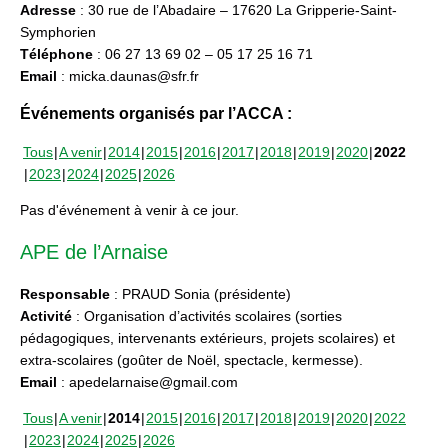
Adresse
: 30 rue de l’Abadaire – 17620 La Gripperie-Saint-
Symphorien
Téléphone
: 06 27 13 69 02 – 05 17 25 16 71
Email
: micka.daunas@sfr.fr
Événements organisés par l’ACCA :
Tous
A venir
2014
2015
2016
2017
2018
2019
2020
2022
2023
2024
2025
2026
Pas d'événement à venir à ce jour.
APE de l’Arnaise
Responsable
: PRAUD Sonia (présidente)
Activité
: Organisation d’activités scolaires (sorties
pédagogiques, intervenants extérieurs, projets scolaires) et
extra-scolaires (goûter de Noël, spectacle, kermesse).
Email
: apedelarnaise@gmail.com
Tous
A venir
2014
2015
2016
2017
2018
2019
2020
2022
2023
2024
2025
2026