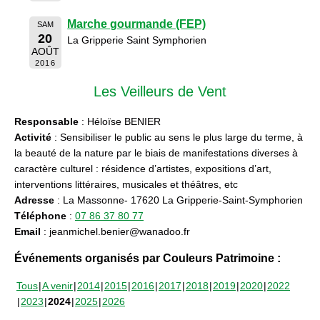
Marche gourmande (FEP)
SAM
20
La Gripperie Saint Symphorien
AOÛT
2016
Les Veilleurs de Vent
Responsable
: Héloïse BENIER
Activité
: Sensibiliser le public au sens le plus large du terme, à
la beauté de la nature par le biais de manifestations diverses à
caractère culturel : résidence d’artistes, expositions d’art,
interventions littéraires, musicales et théâtres, etc
Adresse
: La Massonne- 17620 La Gripperie-Saint-Symphorien
Téléphone
:
07 86 37 80 77
Email
: jeanmichel.benier@wanadoo.fr
Événements organisés par Couleurs Patrimoine :
Tous
A venir
2014
2015
2016
2017
2018
2019
2020
2022
2023
2024
2025
2026