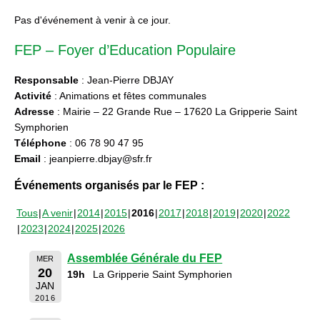
Pas d'événement à venir à ce jour.
FEP – Foyer d’Education Populaire
Responsable
: Jean-Pierre DBJAY
Activité
: Animations et fêtes communales
Adresse
: Mairie – 22 Grande Rue – 17620 La Gripperie Saint
Symphorien
Téléphone
: 06 78 90 47 95
Email
: jeanpierre.dbjay@sfr.fr
Événements organisés par le FEP :
Tous
A venir
2014
2015
2016
2017
2018
2019
2020
2022
2023
2024
2025
2026
Assemblée Générale du FEP
MER
20
19h
La Gripperie Saint Symphorien
JAN
2016