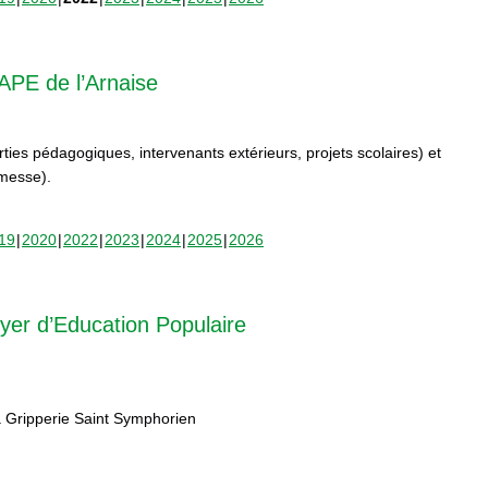
APE de l’Arnaise
orties pédagogiques, intervenants extérieurs, projets scolaires) et
rmesse).
19
2020
2022
2023
2024
2025
2026
yer d’Education Populaire
 Gripperie Saint Symphorien