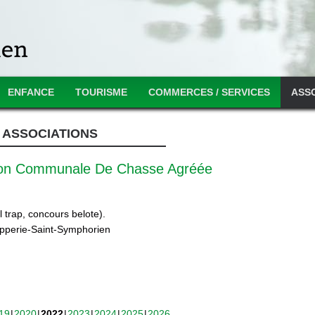
ENFANCE
TOURISME
COMMERCES / SERVICES
ASS
ASSOCIATIONS
ion Communale De Chasse Agréée
 trap, concours belote).
ipperie-Saint-Symphorien
19
2020
2022
2023
2024
2025
2026