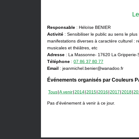
Le
Responsable
: Héloïse BENIER
Activité
: Sensibiliser le public au sens le plus
manifestations diverses à caractère culturel : ré
musicales et théâtres, etc
Adresse
: La Massonne- 17620 La Gripperie-
Téléphone
:
07 86 37 80 77
Email
: jeanmichel.benier@wanadoo.fr
Événements organisés par Couleurs Pa
Tous
A venir
2014
2015
2016
2017
2018
20
Pas d'événement à venir à ce jour.