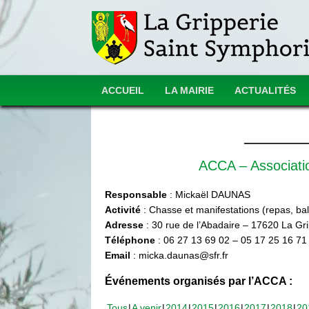
ACCUEIL
LA MAIRIE
ACTUALITÉS
ACCA – Associat
Responsable
: Mickaël DAUNAS
Activité
: Chasse et manifestations (repas, ball
Adresse
: 30 rue de l’Abadaire – 17620 La Gr
Téléphone
: 06 27 13 69 02 – 05 17 25 16 71
Email
: micka.daunas@sfr.fr
Événements organisés par l’ACCA :
Tous
A venir
2014
2015
2016
2017
2018
20