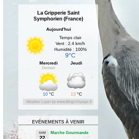
La Gripperie Saint
Symphorien (France)
Aujourd'hui
Temps clair
Vent : 2.4 km/h
Humidité : 100%
9°C
Mercredi
Jeudi
Demain
10
°C
13
°C
Weather Layer by www.BlogoVoyage.fr
EVÉNEMENTS À VENIR
Marche Gourmande
SAM
22