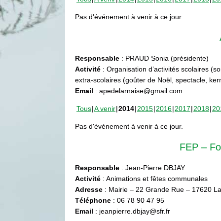
Pas d'événement à venir à ce jour.
Responsable
: PRAUD Sonia (présidente)
Activité
: Organisation d’activités scolaires (s
extra-scolaires (goûter de Noël, spectacle, ke
Email
: apedelarnaise@gmail.com
Tous
A venir
2014
2015
2016
2017
2018
20
Pas d'événement à venir à ce jour.
FEP – Fo
Responsable
: Jean-Pierre DBJAY
Activité
: Animations et fêtes communales
Adresse
: Mairie – 22 Grande Rue – 17620 La
Téléphone
: 06 78 90 47 95
Email
: jeanpierre.dbjay@sfr.fr