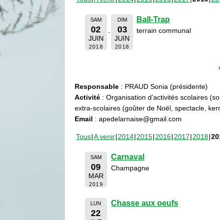
Ball-Trap
SAM
DIM
02
03
terrain communal
JUIN
JUIN
2018
2018
Responsable
: PRAUD Sonia (présidente)
Activité
: Organisation d’activités scolaires (s
extra-scolaires (goûter de Noël, spectacle, ke
Email
: apedelarnaise@gmail.com
Tous
A venir
2014
2015
2016
2017
2018
20
Carnaval
SAM
09
Champagne
MAR
2019
Chasse aux oeufs
LUN
22