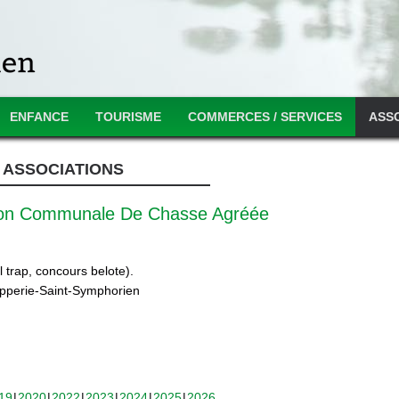
ENFANCE
TOURISME
COMMERCES / SERVICES
ASS
ASSOCIATIONS
ion Communale De Chasse Agréée
 trap, concours belote).
ipperie-Saint-Symphorien
19
2020
2022
2023
2024
2025
2026