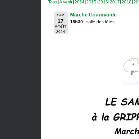
Tous
A venir
2014
2015
2016
2017
2018
20
Marche Gourmande
SAM
17
18h30
salle des fêtes
AOÛT
2024