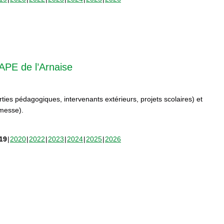
APE de l’Arnaise
orties pédagogiques, intervenants extérieurs, projets scolaires) et
rmesse).
19
2020
2022
2023
2024
2025
2026