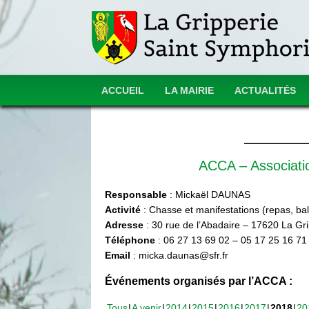
ACCUEIL
LA MAIRIE
ACTUALITÉS
ACCA – Associat
Responsable
: Mickaël DAUNAS
Activité
: Chasse et manifestations (repas, ball
Adresse
: 30 rue de l’Abadaire – 17620 La Gr
Téléphone
: 06 27 13 69 02 – 05 17 25 16 71
Email
: micka.daunas@sfr.fr
Événements organisés par l’ACCA :
Tous
A venir
2014
2015
2016
2017
2018
20