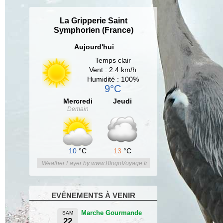
La Gripperie Saint
Symphorien (France)
Aujourd'hui
Temps clair
Vent : 2.4 km/h
Humidité : 100%
9°C
Mercredi
Jeudi
Demain
10
°C
13
°C
Weather Layer by www.BlogoVoyage.fr
EVÉNEMENTS À VENIR
Marche Gourmande
SAM
22