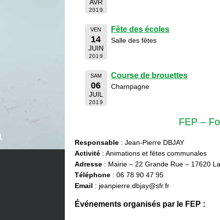
AVR
2019
Fête des écoles
VEN
14
Salle des fêtes
JUIN
2019
Course de brouettes
SAM
06
Champagne
JUIL
2019
FEP – Fo
Responsable
: Jean-Pierre DBJAY
Activité
: Animations et fêtes communales
Adresse
: Mairie – 22 Grande Rue – 17620 La
Téléphone
: 06 78 90 47 95
Email
: jeanpierre.dbjay@sfr.fr
Événements organisés par le FEP :