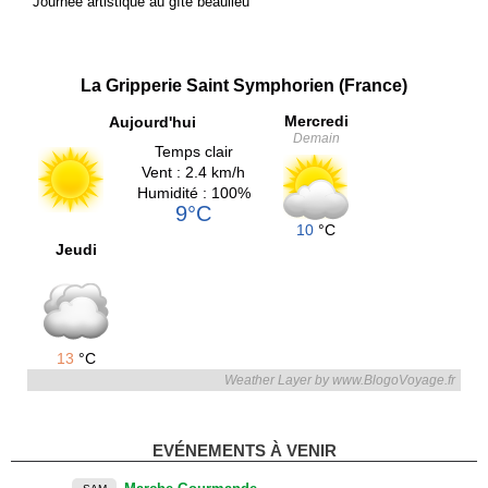
Journée artistique au gîte beaulieu
La Gripperie Saint Symphorien (France)
Mercredi
Aujourd'hui
Demain
Temps clair
Vent : 2.4 km/h
Humidité : 100%
9°C
10
°C
Jeudi
13
°C
Weather Layer by www.BlogoVoyage.fr
EVÉNEMENTS À VENIR