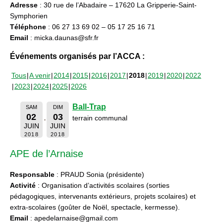
Adresse
: 30 rue de l’Abadaire – 17620 La Gripperie-Saint-
Symphorien
Téléphone
: 06 27 13 69 02 – 05 17 25 16 71
Email
: micka.daunas@sfr.fr
Événements organisés par l’ACCA :
Tous
A venir
2014
2015
2016
2017
2018
2019
2020
2022
2023
2024
2025
2026
Ball-Trap
SAM
DIM
02
03
terrain communal
JUIN
JUIN
2018
2018
APE de l’Arnaise
Responsable
: PRAUD Sonia (présidente)
Activité
: Organisation d’activités scolaires (sorties
pédagogiques, intervenants extérieurs, projets scolaires) et
extra-scolaires (goûter de Noël, spectacle, kermesse).
Email
: apedelarnaise@gmail.com