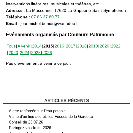
interventions littéraires, musicales et théâtres, etc
Adresse
: La Massonne- 17620 La Gripperie-Saint-Symphorien
Téléphone
:
07 86 37 80 77
Email
: jeanmichel.benier@wanadoo.fr
Événements organisés par Couleurs Patrimoine :
Tous
A venir
2014
2015
2016
2017
2018
2019
2020
2022
2023
2024
2025
2026
Pas d'événement à venir à ce jour.
ARTICLES RÉCENTS
Alerte renforcée sur l’eau potable
Visite d’un lieu secret: les Fosses de la Gardette
Conseil du 23.07.26
Partagez vos fruits 2026