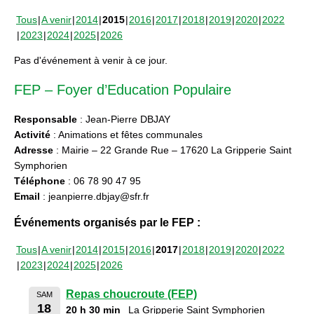
Tous
A venir
2014
2015
2016
2017
2018
2019
2020
2022
2023
2024
2025
2026
Pas d'événement à venir à ce jour.
FEP – Foyer d’Education Populaire
Responsable
: Jean-Pierre DBJAY
Activité
: Animations et fêtes communales
Adresse
: Mairie – 22 Grande Rue – 17620 La Gripperie Saint
Symphorien
Téléphone
: 06 78 90 47 95
Email
: jeanpierre.dbjay@sfr.fr
Événements organisés par le FEP :
Tous
A venir
2014
2015
2016
2017
2018
2019
2020
2022
2023
2024
2025
2026
Repas choucroute (FEP)
SAM
18
20 h 30 min
La Gripperie Saint Symphorien