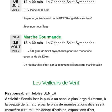
09
12 h 00 min
La Gripperie Saint Symphorien
JUIL
2017
RDV Place de l'Ecole
Repas organisé le midi par le FEP "Rougaïl de saucisse"
Jeux pour tous âges
Marche Gourmande
SAM
19
18 h 30 min
La Gripperie Saint Symphorien
AOÛT
2017
RDV à l'Eglise de Saint-Symphorien pour une randonnée
gourmande de 12km
Un feu d'artifice offert par la commune clôtura cette manifestation
Les Veilleurs de Vent
Responsable
: Héloïse BENIER
Activité
: Sensibiliser le public au sens le plus large du terme, à
la beauté de la nature par le biais de manifestations diverses à
caractère culturel : résidence d’artistes, expositions d’art,